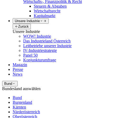
Wirtschafts-, Finanzpolitik & Recht
Steuern & Abgaben
Wirtschaftsrecht
Kapitalmarkt
Unsere Industrie
Zurück
Unsere Industrie
WOW! Industrie
Das Industrieland Österreich
Leitbetriebe unserer Industrie
IV-Industriestrategie
Panel 50
Konjunkturumfrage
Magazin
Presse
News
Bund
Bundesland auswählen
Bund
Burgenland
Kärnten
Niederösterreich
Oberösterreich