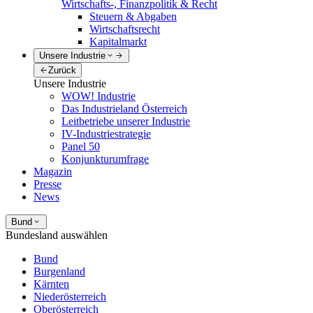
Wirtschafts-, Finanzpolitik & Recht
Steuern & Abgaben
Wirtschaftsrecht
Kapitalmarkt
Unsere Industrie
Zurück
Unsere Industrie
WOW! Industrie
Das Industrieland Österreich
Leitbetriebe unserer Industrie
IV-Industriestrategie
Panel 50
Konjunkturumfrage
Magazin
Presse
News
Bund
Bundesland auswählen
Bund
Burgenland
Kärnten
Niederösterreich
Oberösterreich