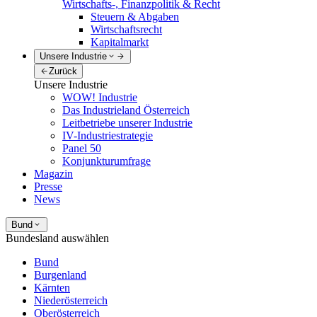
Wirtschafts-, Finanzpolitik & Recht
Steuern & Abgaben
Wirtschaftsrecht
Kapitalmarkt
Unsere Industrie
Zurück
Unsere Industrie
WOW! Industrie
Das Industrieland Österreich
Leitbetriebe unserer Industrie
IV-Industriestrategie
Panel 50
Konjunkturumfrage
Magazin
Presse
News
Bund
Bundesland auswählen
Bund
Burgenland
Kärnten
Niederösterreich
Oberösterreich