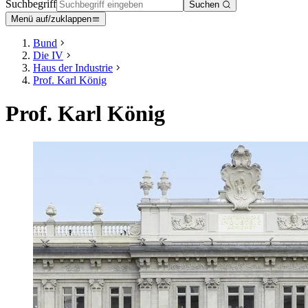
Suchbegriff
Suchen
Menü auf/zuklappen
Bund
Die IV
Haus der Industrie
Prof. Karl König
Prof. Karl König