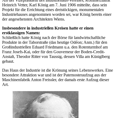
Als der Vizepräsident des Industriehaus-Vereines, Kommerzialrat
Heinrich Vetter, Karl König am 7. Juni 1906 mitteilte, dass sein
Projekt für die Errichtung eines dreistöckigen, monumentalen
Industriehauses angenommen worden sei, war König bereits einer
der angesehensten Architekten Wiens.
Insbesondere in industriellen Kreisen hatte er einen
erstklassigen Namen:
Schließlich hatte König nach der Börse für landwirtschaftliche
Produkte in der Taborstraße (das heutige Odéon; Anm.) für den
Großindustriellen Eduard Friedmann u.a. den Rotenturmhof am
Franz Josefs-Kai, oder für den Gouverneur der Boden-Credit-
Anstalt, Theodor Ritter von Taussig, dessen Villa am Küniglberg
gebaut.
Das Haus der Industrie ist die Krönung seines Lebenswerkes. Eine
besondere Attraktion war und ist der Paternosteraufzug aus der
Maschinenfabrik Anton Freissler, der damals erste Aufzug dieser
Art.