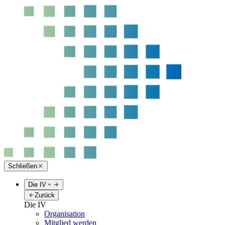
Schließen
Die IV
Zurück
Die IV
Organisation
Mitglied werden