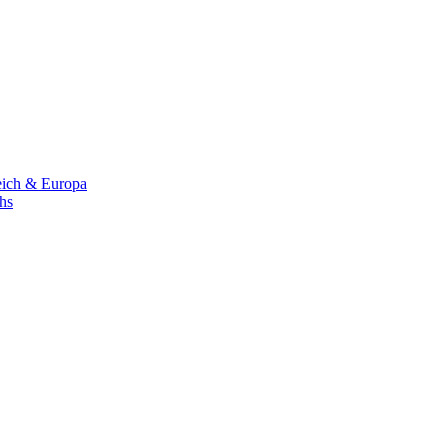
eich & Europa
chs