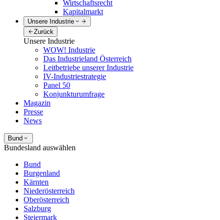
Wirtschaftsrecht
Kapitalmarkt
Unsere Industrie
Zurück
Unsere Industrie
WOW! Industrie
Das Industrieland Österreich
Leitbetriebe unserer Industrie
IV-Industriestrategie
Panel 50
Konjunkturumfrage
Magazin
Presse
News
Bund
Bundesland auswählen
Bund
Burgenland
Kärnten
Niederösterreich
Oberösterreich
Salzburg
Steiermark