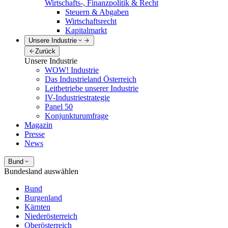
Wirtschafts-, Finanzpolitik & Recht
Steuern & Abgaben
Wirtschaftsrecht
Kapitalmarkt
Unsere Industrie
Zurück
Unsere Industrie
WOW! Industrie
Das Industrieland Österreich
Leitbetriebe unserer Industrie
IV-Industriestrategie
Panel 50
Konjunkturumfrage
Magazin
Presse
News
Bund
Bundesland auswählen
Bund
Burgenland
Kärnten
Niederösterreich
Oberösterreich