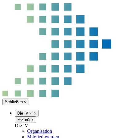
Schließen
Die IV
Zurück
Die IV
Organisation
Mitglied werden