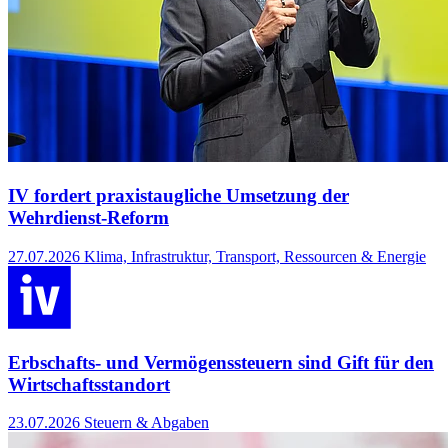
IV fordert praxistaugliche Umsetzung der
Wehrdienst-Reform
27.07.2026
Klima, Infrastruktur, Transport, Ressourcen & Energie
Erbschafts- und Vermögenssteuern sind Gift für den
Wirtschaftsstandort
23.07.2026
Steuern & Abgaben