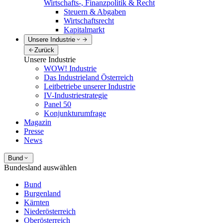
Wirtschafts-, Finanzpolitik & Recht
Steuern & Abgaben
Wirtschaftsrecht
Kapitalmarkt
Unsere Industrie
Zurück
Unsere Industrie
WOW! Industrie
Das Industrieland Österreich
Leitbetriebe unserer Industrie
IV-Industriestrategie
Panel 50
Konjunkturumfrage
Magazin
Presse
News
Bund
Bundesland auswählen
Bund
Burgenland
Kärnten
Niederösterreich
Oberösterreich