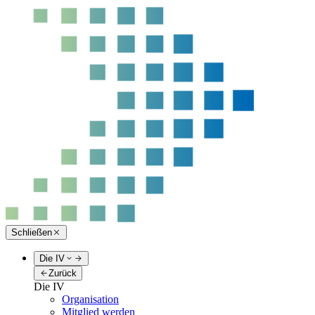
Schließen
Die IV
Zurück
Die IV
Organisation
Mitglied werden