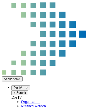
Schließen
Die IV
Zurück
Die IV
Organisation
Mitglied werden