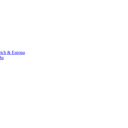
eich & Europa
chs