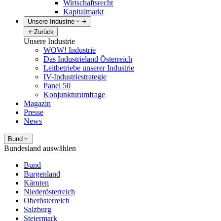
Wirtschaftsrecht
Kapitalmarkt
Unsere Industrie
Zurück
Unsere Industrie
WOW! Industrie
Das Industrieland Österreich
Leitbetriebe unserer Industrie
IV-Industriestrategie
Panel 50
Konjunkturumfrage
Magazin
Presse
News
Bund
Bundesland auswählen
Bund
Burgenland
Kärnten
Niederösterreich
Oberösterreich
Salzburg
Steiermark