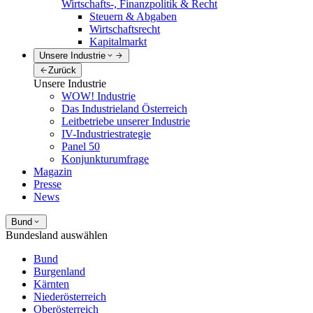
Wirtschafts-, Finanzpolitik & Recht
Steuern & Abgaben
Wirtschaftsrecht
Kapitalmarkt
Unsere Industrie
Zurück
Unsere Industrie
WOW! Industrie
Das Industrieland Österreich
Leitbetriebe unserer Industrie
IV-Industriestrategie
Panel 50
Konjunkturumfrage
Magazin
Presse
News
Bund
Bundesland auswählen
Bund
Burgenland
Kärnten
Niederösterreich
Oberösterreich