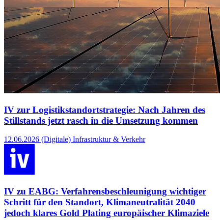
IV zur Logistikstandortstrategie: Nach Jahren des
Stillstands jetzt rasch in die Umsetzung kommen
12.06.2026
(Digitale) Infrastruktur & Verkehr
IV zu EABG: Verfahrensbeschleunigung wichtiger
Schritt für den Standort, Klimaneutralität 2040
jedoch klares Gold Plating europäischer Klimaziele