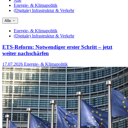
Alle
Energie- & Klimapolitik
(Digitale) Infrastruktur & Verkehr
Alle
Energie- & Klimapolitik
(Digitale) Infrastruktur & Verkehr
ETS-Reform: Notwendiger erster Schritt – jetzt
weiter nachschärfen
17.07.2026
Energie- & Klimapolitik