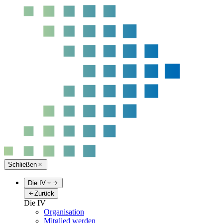
Schließen
Die IV
Zurück
Die IV
Organisation
Mitglied werden