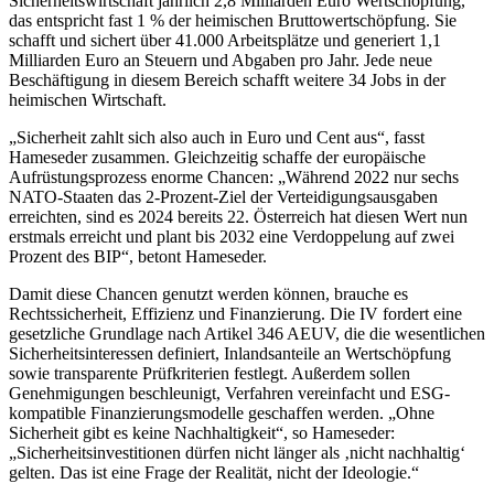
Sicherheitswirtschaft jährlich 2,8 Milliarden Euro Wertschöpfung,
das entspricht fast 1 % der heimischen Bruttowertschöpfung. Sie
schafft und sichert über 41.000 Arbeitsplätze und generiert 1,1
Milliarden Euro an Steuern und Abgaben pro Jahr. Jede neue
Beschäftigung in diesem Bereich schafft weitere 34 Jobs in der
heimischen Wirtschaft.
„Sicherheit zahlt sich also auch in Euro und Cent aus“, fasst
Hameseder zusammen. Gleichzeitig schaffe der europäische
Aufrüstungsprozess enorme Chancen: „Während 2022 nur sechs
NATO-Staaten das 2-Prozent-Ziel der Verteidigungsausgaben
erreichten, sind es 2024 bereits 22. Österreich hat diesen Wert nun
erstmals erreicht und plant bis 2032 eine Verdoppelung auf zwei
Prozent des BIP“, betont Hameseder.
Damit diese Chancen genutzt werden können, brauche es
Rechtssicherheit, Effizienz und Finanzierung. Die IV fordert eine
gesetzliche Grundlage nach Artikel 346 AEUV, die die wesentlichen
Sicherheitsinteressen definiert, Inlandsanteile an Wertschöpfung
sowie transparente Prüfkriterien festlegt. Außerdem sollen
Genehmigungen beschleunigt, Verfahren vereinfacht und ESG-
kompatible Finanzierungsmodelle geschaffen werden. „Ohne
Sicherheit gibt es keine Nachhaltigkeit“, so Hameseder:
„Sicherheitsinvestitionen dürfen nicht länger als ‚nicht nachhaltig‘
gelten. Das ist eine Frage der Realität, nicht der Ideologie.“