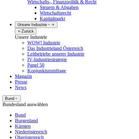
Wirtschafts-, Finanzpolitik & Recht
Steuern & Abgaben
Wirtschaftsrecht
Kapitalmarkt
Unsere Industrie
Zurück
Unsere Industrie
WOW! Industrie
Das Industrieland Österreich
Leitbetriebe unserer Industrie
IV-Industriestrategie
Panel 50
Konjunkturumfrage
Magazin
Presse
News
Bund
Bundesland auswählen
Bund
Burgenland
Kärnten
Niederösterreich
Oberösterreich