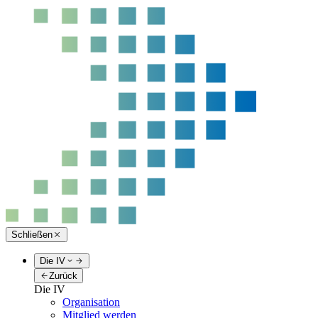
Schließen
Die IV
Zurück
Die IV
Organisation
Mitglied werden