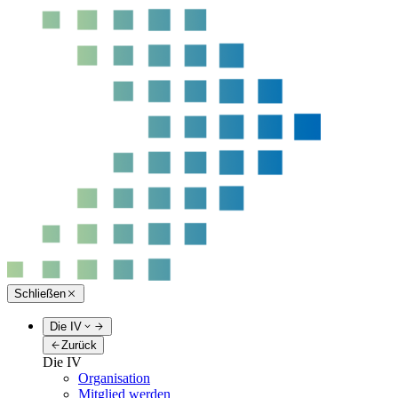
Schließen
Die IV
Zurück
Die IV
Organisation
Mitglied werden