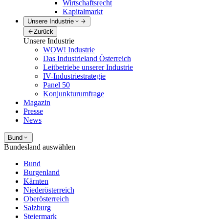
Wirtschaftsrecht
Kapitalmarkt
Unsere Industrie
Zurück
Unsere Industrie
WOW! Industrie
Das Industrieland Österreich
Leitbetriebe unserer Industrie
IV-Industriestrategie
Panel 50
Konjunkturumfrage
Magazin
Presse
News
Bund
Bundesland auswählen
Bund
Burgenland
Kärnten
Niederösterreich
Oberösterreich
Salzburg
Steiermark