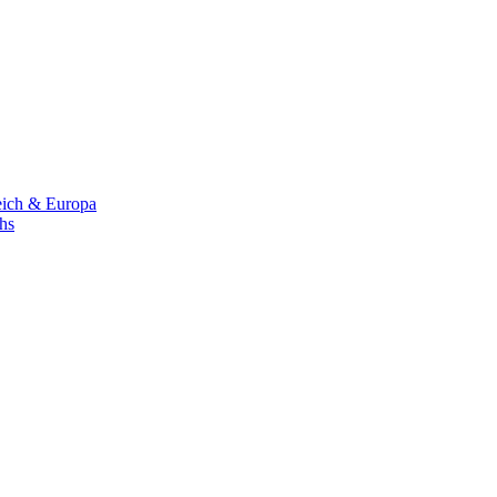
eich & Europa
chs