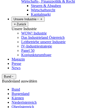
Wirtschafts-, Finanzpolitik & Recht
Steuern & Abgaben
Wirtschaftsrecht
Kapitalmarkt
Unsere Industrie
Zurück
Unsere Industrie
WOW! Industrie
Das Industrieland Österreich
Leitbetriebe unserer Industrie
IV-Industriestrategie
Panel 50
Konjunkturumfrage
Magazin
Presse
News
Bund
Bundesland auswählen
Bund
Burgenland
Kärnten
Niederösterreich
Oberösterreich