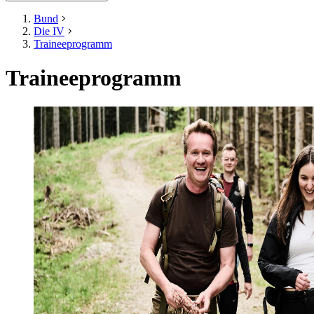
Bund
Die IV
Traineeprogramm
Traineeprogramm