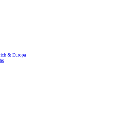
eich & Europa
chs