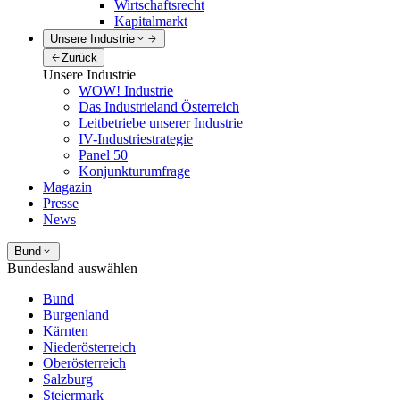
Wirtschaftsrecht
Kapitalmarkt
Unsere Industrie
Zurück
Unsere Industrie
WOW! Industrie
Das Industrieland Österreich
Leitbetriebe unserer Industrie
IV-Industriestrategie
Panel 50
Konjunkturumfrage
Magazin
Presse
News
Bund
Bundesland auswählen
Bund
Burgenland
Kärnten
Niederösterreich
Oberösterreich
Salzburg
Steiermark