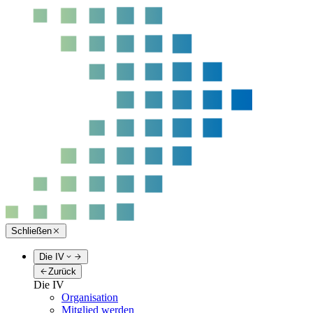
Schließen
Die IV
Zurück
Die IV
Organisation
Mitglied werden