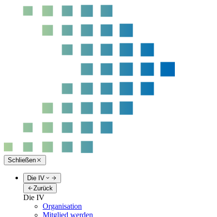
Schließen
Die IV
Zurück
Die IV
Organisation
Mitglied werden