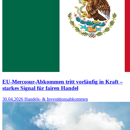
EU-Mercosur-Abkommen tritt vorläufig in Kraft –
starkes Signal für fairen Handel
30.04.2026
Handels- & Investitionsabkommen