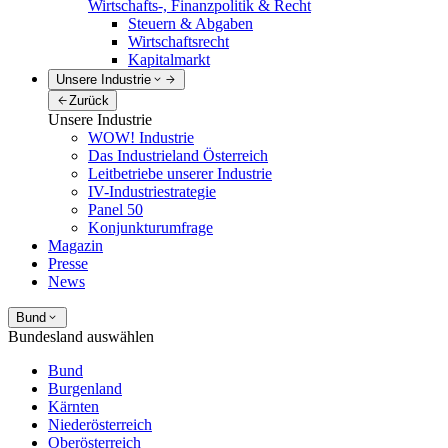
Wirtschafts-, Finanzpolitik & Recht
Steuern & Abgaben
Wirtschaftsrecht
Kapitalmarkt
Unsere Industrie
Zurück
Unsere Industrie
WOW! Industrie
Das Industrieland Österreich
Leitbetriebe unserer Industrie
IV-Industriestrategie
Panel 50
Konjunkturumfrage
Magazin
Presse
News
Bund
Bundesland auswählen
Bund
Burgenland
Kärnten
Niederösterreich
Oberösterreich