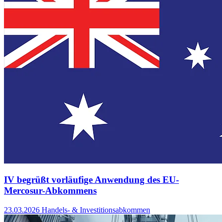
IV begrüßt vorläufige Anwendung des EU-
Mercosur-Abkommens
23.03.2026
Handels- & Investitionsabkommen