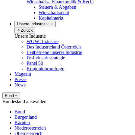
Wirtschafts-, Finanzpolitik & Recht
Steuern & Abgaben
Wirtschaftsrecht
Kapitalmarkt
Unsere Industrie
Zurück
Unsere Industrie
WOW! Industrie
Das Industrieland Österreich
Leitbetriebe unserer Industrie
IV-Industriestrategie
Panel 50
Konjunkturumfrage
Magazin
Presse
News
Bund
Bundesland auswählen
Bund
Burgenland
Kärnten
Niederösterreich
Oberösterreich