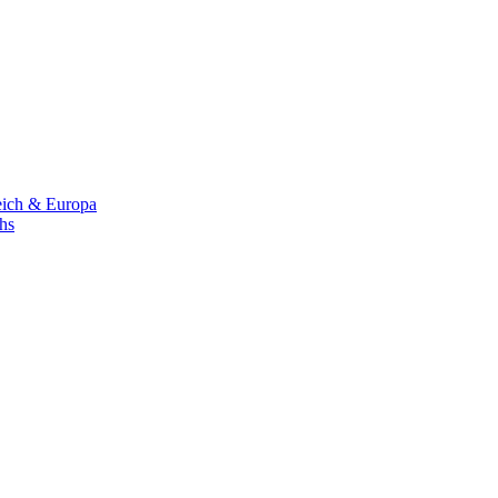
eich & Europa
chs