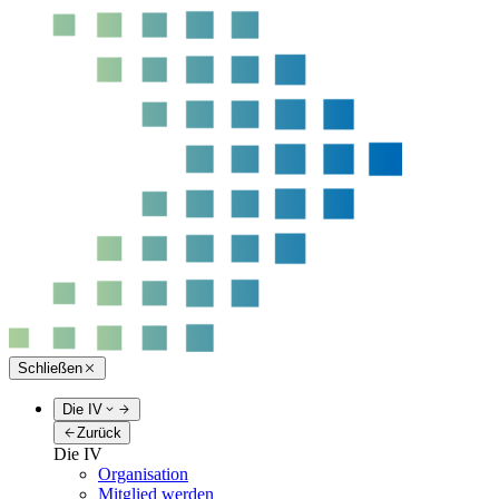
Schließen
Die IV
Zurück
Die IV
Organisation
Mitglied werden