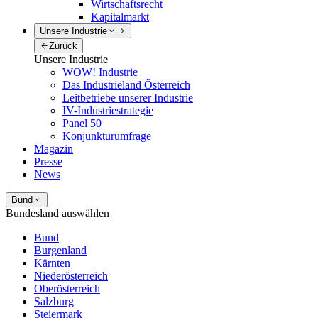
Wirtschaftsrecht
Kapitalmarkt
Unsere Industrie
Zurück
Unsere Industrie
WOW! Industrie
Das Industrieland Österreich
Leitbetriebe unserer Industrie
IV-Industriestrategie
Panel 50
Konjunkturumfrage
Magazin
Presse
News
Bund
Bundesland auswählen
Bund
Burgenland
Kärnten
Niederösterreich
Oberösterreich
Salzburg
Steiermark