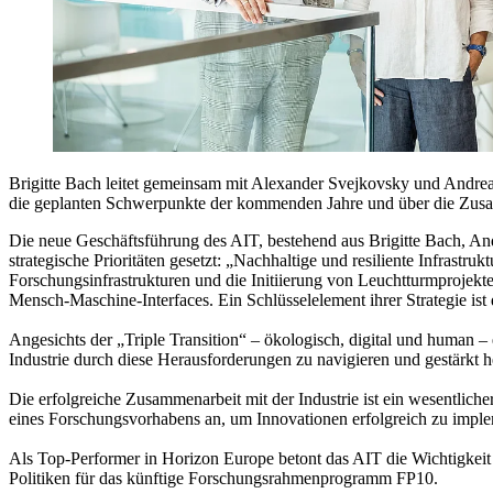
Brigitte Bach leitet gemeinsam mit Alexander Svejkovsky und Andreas 
die geplanten Schwerpunkte der kommenden Jahre und über die Zusam
Die neue Geschäftsführung des AIT, bestehend aus Brigitte Bach, An
strategische Prioritäten gesetzt: „Nachhaltige und resiliente Infrastru
Forschungsinfrastrukturen und die Initiierung von Leuchtturmprojekt
Mensch-Maschine-Interfaces. Ein Schlüsselelement ihrer Strategie ist 
Angesichts der „Triple Transition“ – ökologisch, digital und human – 
Industrie durch diese Herausforderungen zu navigieren und gestärkt h
Die erfolgreiche Zusammenarbeit mit der Industrie ist ein wesentli
eines Forschungsvorhabens an, um Innovationen erfolgreich zu implem
Als Top-Performer in Horizon Europe betont das AIT die Wichtigkeit
Politiken für das künftige Forschungsrahmenprogramm FP10.