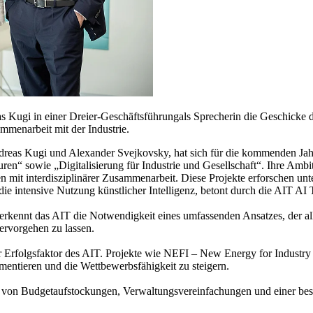
Kugi in einer Dreier-Geschäftsführungals Sprecherin die Geschicke des
menarbeit mit der Industrie.
dreas Kugi und Alexander Svejkovsky, hat sich für die kommenden Jah
kturen“ sowie „Digitalisierung für Industrie und Gesellschaft“. Ihre Ambi
en mit interdisziplinärer Zusammenarbeit. Diese Projekte erforschen un
die intensive Nutzung künstlicher Intelligenz, betont durch die AIT AI 
erkennt das AIT die Notwendigkeit eines umfassenden Ansatzes, der alle
ervorgehen zu lassen.
cher Erfolgsfaktor des AIT. Projekte wie NEFI – New Energy for Indus
entieren und die Wettbewerbsfähigkeit zu steigern.
 von Budgetaufstockungen, Verwaltungsvereinfachungen und einer bess