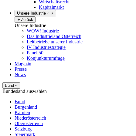
Wirtschaftsrecht
Kapitalmarkt
Unsere Industrie
Zurück
Unsere Industrie
WOW! Industrie
Das Industrieland Österreich
Leitbetriebe unserer Industrie
IV-Industriestrategie
Panel 50
Konjunkturumfrage
Magazin
Presse
News
Bund
Bundesland auswählen
Bund
Burgenland
Kärnten
Niederösterreich
Oberösterreich
Salzburg
Steiermark