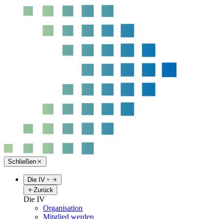
Schließen
Die IV
Zurück
Die IV
Organisation
Mitglied werden