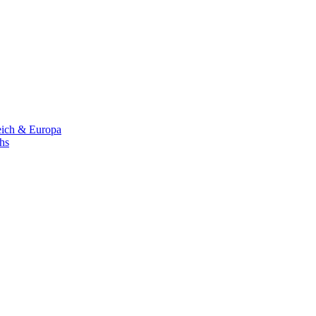
eich & Europa
chs