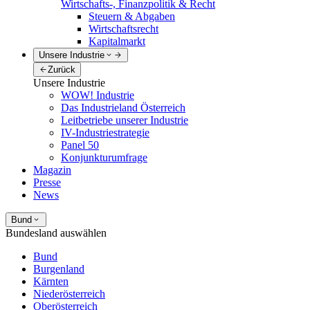
Wirtschafts-, Finanzpolitik & Recht
Steuern & Abgaben
Wirtschaftsrecht
Kapitalmarkt
Unsere Industrie
Zurück
Unsere Industrie
WOW! Industrie
Das Industrieland Österreich
Leitbetriebe unserer Industrie
IV-Industriestrategie
Panel 50
Konjunkturumfrage
Magazin
Presse
News
Bund
Bundesland auswählen
Bund
Burgenland
Kärnten
Niederösterreich
Oberösterreich