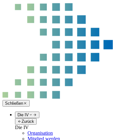
Schließen
Die IV
Zurück
Die IV
Organisation
Mitglied werden