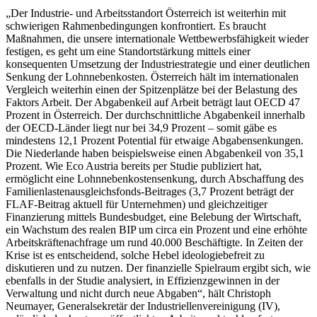
„Der Industrie- und Arbeitsstandort Österreich ist weiterhin mit
schwierigen Rahmenbedingungen konfrontiert. Es braucht
Maßnahmen, die unsere internationale Wettbewerbsfähigkeit wieder
festigen, es geht um eine Standortstärkung mittels einer
konsequenten Umsetzung der Industriestrategie und einer deutlichen
Senkung der Lohnnebenkosten. Österreich hält im internationalen
Vergleich weiterhin einen der Spitzenplätze bei der Belastung des
Faktors Arbeit. Der Abgabenkeil auf Arbeit beträgt laut OECD 47
Prozent in Österreich. Der durchschnittliche Abgabenkeil innerhalb
der OECD-Länder liegt nur bei 34,9 Prozent – somit gäbe es
mindestens 12,1 Prozent Potential für etwaige Abgabensenkungen.
Die Niederlande haben beispielsweise einen Abgabenkeil von 35,1
Prozent. Wie Eco Austria bereits per Studie publiziert hat,
ermöglicht eine Lohnnebenkostensenkung, durch Abschaffung des
Familienlastenausgleichsfonds-Beitrages (3,7 Prozent beträgt der
FLAF-Beitrag aktuell für Unternehmen) und gleichzeitiger
Finanzierung mittels Bundesbudget, eine Belebung der Wirtschaft,
ein Wachstum des realen BIP um circa ein Prozent und eine erhöhte
Arbeitskräftenachfrage um rund 40.000 Beschäftigte. In Zeiten der
Krise ist es entscheidend, solche Hebel ideologiebefreit zu
diskutieren und zu nutzen. Der finanzielle Spielraum ergibt sich, wie
ebenfalls in der Studie analysiert, in Effizienzgewinnen in der
Verwaltung und nicht durch neue Abgaben“, hält Christoph
Neumayer, Generalsekretär der Industriellenvereinigung (IV),