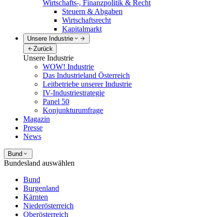
Wirtschafts-, Finanzpolitik & Recht
Steuern & Abgaben
Wirtschaftsrecht
Kapitalmarkt
Unsere Industrie
Zurück
Unsere Industrie
WOW! Industrie
Das Industrieland Österreich
Leitbetriebe unserer Industrie
IV-Industriestrategie
Panel 50
Konjunkturumfrage
Magazin
Presse
News
Bund
Bundesland auswählen
Bund
Burgenland
Kärnten
Niederösterreich
Oberösterreich