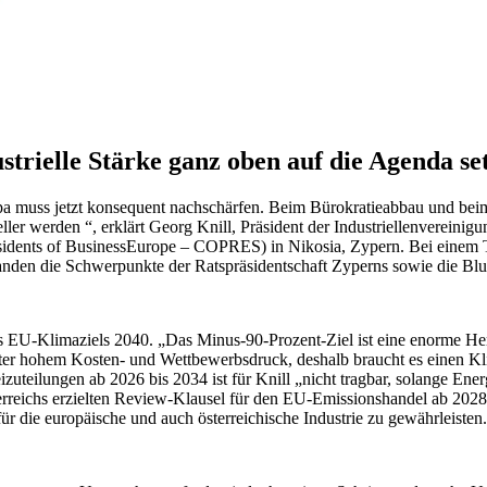
trielle Stärke ganz oben auf die Agenda se
pa muss jetzt konsequent nachschärfen. Beim Bürokratieabbau und bei
ller werden “, erklärt Georg Knill, Präsident der Industriellenvereini
esidents of BusinessEurope – COPRES) in Nikosia, Zypern. Bei einem T
nden die Schwerpunkte der Ratspräsidentschaft Zyperns sowie die Bl
des EU-Klimaziels 2040. „Das Minus-90-Prozent-Ziel ist eine enorme Her
nter hohem Kosten- und Wettbewerbsdruck, deshalb braucht es einen Klima
izuteilungen ab 2026 bis 2034 ist für Knill „nicht tragbar, solange En
terreichs erzielten Review-Klausel für den EU-Emissionshandel ab 2028
 die europäische und auch österreichische Industrie zu gewährleisten.