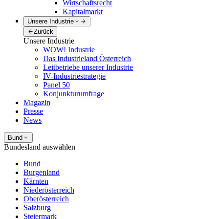
Wirtschaftsrecht
Kapitalmarkt
Unsere Industrie
Zurück
Unsere Industrie
WOW! Industrie
Das Industrieland Österreich
Leitbetriebe unserer Industrie
IV-Industriestrategie
Panel 50
Konjunkturumfrage
Magazin
Presse
News
Bund
Bundesland auswählen
Bund
Burgenland
Kärnten
Niederösterreich
Oberösterreich
Salzburg
Steiermark