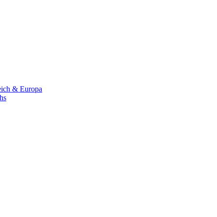
eich & Europa
chs