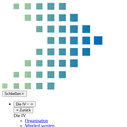
Schließen
Die IV
Zurück
Die IV
Organisation
Mitglied werden