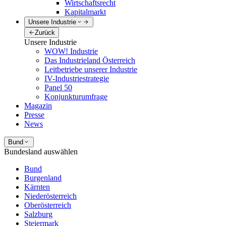
Wirtschaftsrecht
Kapitalmarkt
Unsere Industrie
Zurück
Unsere Industrie
WOW! Industrie
Das Industrieland Österreich
Leitbetriebe unserer Industrie
IV-Industriestrategie
Panel 50
Konjunkturumfrage
Magazin
Presse
News
Bund
Bundesland auswählen
Bund
Burgenland
Kärnten
Niederösterreich
Oberösterreich
Salzburg
Steiermark