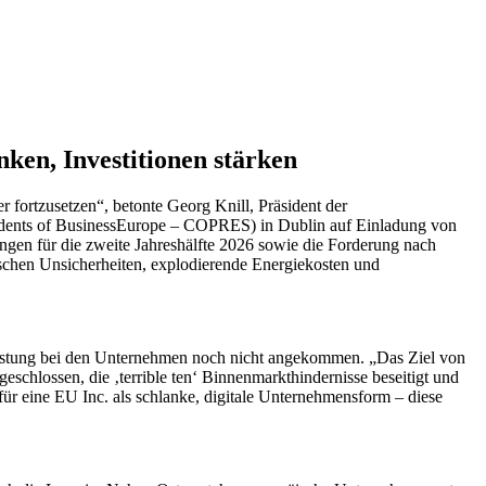
ken, Investitionen stärken
 fortzusetzen“, betonte Georg Knill, Präsident der
residents of BusinessEurope – COPRES) in Dublin auf Einladung von
ungen für die zweite Jahreshälfte 2026 sowie die Forderung nach
schen Unsicherheiten, explodierende Energiekosten und
ntlastung bei den Unternehmen noch nicht angekommen. „Das Ziel von
geschlossen, die ‚terrible ten‘ Binnenmarkthindernisse beseitigt und
ür eine EU Inc. als schlanke, digitale Unternehmensform – diese