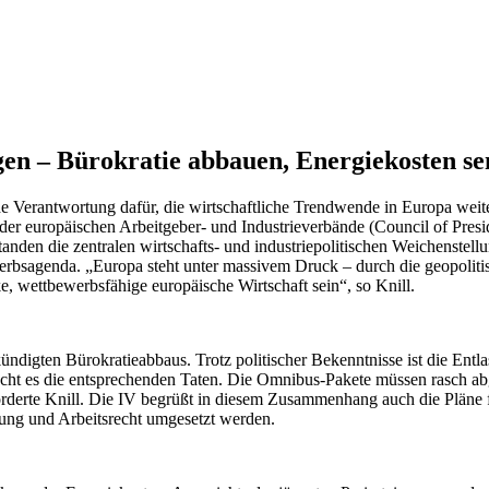
en – Bürokratie abbauen, Energiekosten sen
e Verantwortung dafür, die wirtschaftliche Trendwende in Europa weiter
ten der europäischen Arbeitgeber- und Industrieverbände (Council of P
nden die zentralen wirtschafts- und industriepolitischen Weichenstell
erbsagenda. „Europa steht unter massivem Druck – durch die geopoliti
 wettbewerbsfähige europäische Wirtschaft sein“, so Knill.
kündigten Bürokratieabbaus. Trotz politischer Bekenntnisse ist die E
braucht es die entsprechenden Taten. Die Omnibus-Pakete müssen rasch ab
rderte Knill. Die IV begrüßt in diesem Zusammenhang auch die Pläne f
ung und Arbeitsrecht umgesetzt werden.