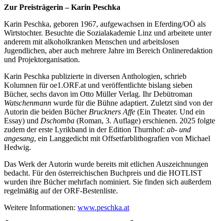
Zur Preisträgerin – Karin Peschka
Karin Peschka, geboren 1967, aufgewachsen in Eferding/OÖ als
Wirtstochter. Besuchte die Sozialakademie Linz und arbeitete unter
anderem mit alkoholkranken Menschen und arbeitslosen
Jugendlichen, aber auch mehrere Jahre im Bereich Onlineredaktion
und Projektorganisation.
Karin Peschka publizierte in diversen Anthologien, schrieb
Kolumnen für oe1.ORF.at und veröffentlichte bislang sieben
Bücher, sechs davon im Otto Müller Verlag. Ihr Debütroman
Watschenmann
wurde für die Bühne adaptiert. Zuletzt sind von der
Autorin die beiden Bücher
Bruckners Affe
(Ein Theater. Und ein
Essay) und
Dschomba
(Roman, 3. Auflage) erschienen. 2025 folgte
zudem der erste Lyrikband in der Edition Thurnhof:
ab- und
angesang
, ein Langgedicht mit Offsetfarblithografien von Michael
Hedwig.
Das Werk der Autorin wurde bereits mit etlichen Auszeichnungen
bedacht. Für den österreichischen Buchpreis und die HOTLIST
wurden ihre Bücher mehrfach nominiert. Sie finden sich außerdem
regelmäßig auf der ORF-Bestenliste.
Weitere Informationen:
www.peschka.at