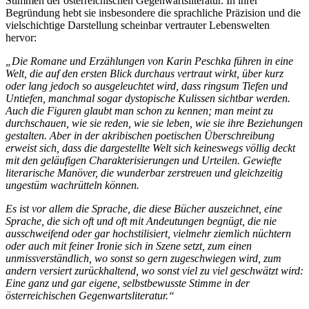
Stimmen der österreichischen Gegenwartsliteratur. In ihrer
Begründung hebt sie insbesondere die sprachliche Präzision und die
vielschichtige Darstellung scheinbar vertrauter Lebenswelten
hervor:
„Die Romane und Erzählungen von Karin Peschka führen in eine
Welt, die auf den ersten Blick durchaus vertraut wirkt, über kurz
oder lang jedoch so ausgeleuchtet wird, dass ringsum Tiefen und
Untiefen, manchmal sogar dystopische Kulissen sichtbar werden.
Auch die Figuren glaubt man schon zu kennen; man meint zu
durchschauen, wie sie reden, wie sie leben, wie sie ihre Beziehungen
gestalten. Aber in der akribischen poetischen Überschreibung
erweist sich, dass die dargestellte Welt sich keineswegs völlig deckt
mit den geläufigen Charakterisierungen und Urteilen. Gewiefte
literarische Manöver, die wunderbar zerstreuen und gleichzeitig
ungestüm wachrütteln können.
Es ist vor allem die Sprache, die diese Bücher auszeichnet, eine
Sprache, die sich oft und oft mit Andeutungen begnügt, die nie
ausschweifend oder gar hochstilisiert, vielmehr ziemlich nüchtern
oder auch mit feiner Ironie sich in Szene setzt, zum einen
unmissverständlich, wo sonst so gern zugeschwiegen wird, zum
andern versiert zurückhaltend, wo sonst viel zu viel geschwätzt wird:
Eine ganz und gar eigene, selbstbewusste Stimme in der
österreichischen Gegenwartsliteratur.“