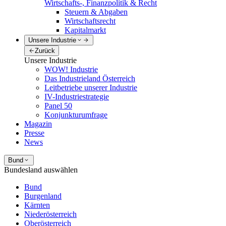
Wirtschafts-, Finanzpolitik & Recht
Steuern & Abgaben
Wirtschaftsrecht
Kapitalmarkt
Unsere Industrie
Zurück
Unsere Industrie
WOW! Industrie
Das Industrieland Österreich
Leitbetriebe unserer Industrie
IV-Industriestrategie
Panel 50
Konjunkturumfrage
Magazin
Presse
News
Bund
Bundesland auswählen
Bund
Burgenland
Kärnten
Niederösterreich
Oberösterreich