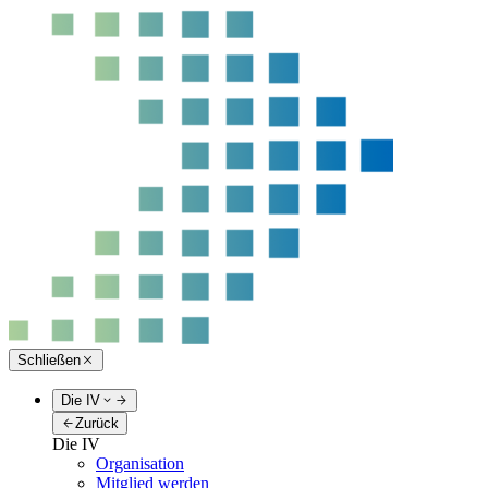
Schließen
Die IV
Zurück
Die IV
Organisation
Mitglied werden