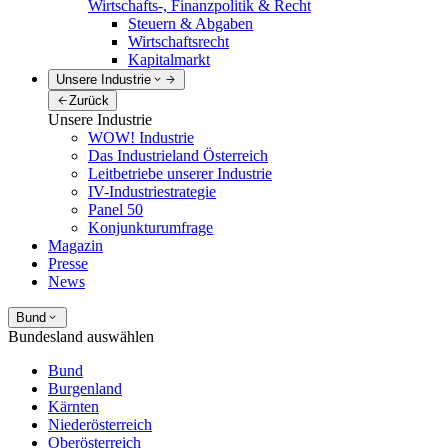
Wirtschafts-, Finanzpolitik & Recht
Steuern & Abgaben
Wirtschaftsrecht
Kapitalmarkt
Unsere Industrie
Zurück
Unsere Industrie
WOW! Industrie
Das Industrieland Österreich
Leitbetriebe unserer Industrie
IV-Industriestrategie
Panel 50
Konjunkturumfrage
Magazin
Presse
News
Bund
Bundesland auswählen
Bund
Burgenland
Kärnten
Niederösterreich
Oberösterreich