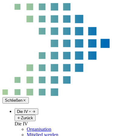
Schließen
Die IV
Zurück
Die IV
Organisation
Mitglied werden