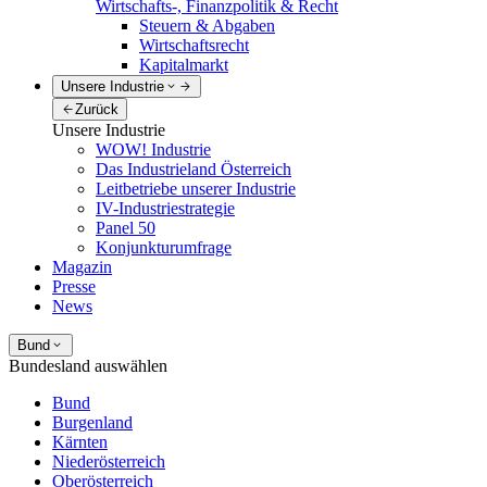
Wirtschafts-, Finanzpolitik & Recht
Steuern & Abgaben
Wirtschaftsrecht
Kapitalmarkt
Unsere Industrie
Zurück
Unsere Industrie
WOW! Industrie
Das Industrieland Österreich
Leitbetriebe unserer Industrie
IV-Industriestrategie
Panel 50
Konjunkturumfrage
Magazin
Presse
News
Bund
Bundesland auswählen
Bund
Burgenland
Kärnten
Niederösterreich
Oberösterreich