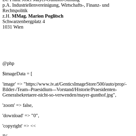
p.A. Industriellenvereinigung, Wirtschafts-, Finanz- und
Rechtspolitik
z.H.
MMag. Marion Poglitsch
Schwarzenbergplatz 4
1031 Wien
@php
$imageData = [
'image' => "https://www.iv.at/GenticsImageStore/500/auto/prop/-
Bilder-/Team--Praesidium---Vorstand/Historie/Praesidenten-
Generalsekretaere-nicht-so-verwenden/mayer-gunthof.jpg",
'zoom' => false,
'download' => "0",
'copyright' => <<