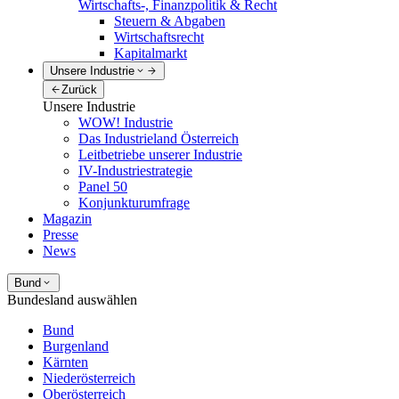
Wirtschafts-, Finanzpolitik & Recht
Steuern & Abgaben
Wirtschaftsrecht
Kapitalmarkt
Unsere Industrie
Zurück
Unsere Industrie
WOW! Industrie
Das Industrieland Österreich
Leitbetriebe unserer Industrie
IV-Industriestrategie
Panel 50
Konjunkturumfrage
Magazin
Presse
News
Bund
Bundesland auswählen
Bund
Burgenland
Kärnten
Niederösterreich
Oberösterreich