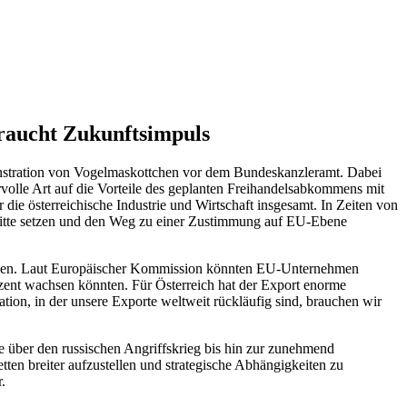
raucht Zukunftsimpuls
nstration von Vogelmaskottchen vor dem Bundeskanzleramt. Dabei
rvolle Art auf die Vorteile des geplanten Freihandelsabkommens mit
ie österreichische Industrie und Wirtschaft insgesamt. In Zeiten von
hritte setzen und den Weg zu einer Zustimmung auf EU-Ebene
tfallen. Laut Europäischer Kommission könnten EU-Unternehmen
ozent wachsen könnten. Für Österreich hat der Export enorme
ation, in der unsere Exporte weltweit rückläufig sind, brauchen wir
e über den russischen Angriffskrieg bis hin zur zunehmend
tten breiter aufzustellen und strategische Abhängigkeiten zu
.