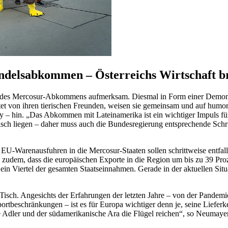
ndelsabkommen – Österreichs Wirtschaft b
ung des Mercosur-Abkommens aufmerksam. Diesmal in Form einer Demo
eitet von ihren tierischen Freunden, weisen sie gemeinsam und auf humo
– hin. „Das Abkommen mit Lateinamerika ist ein wichtiger Impuls für d
 Tisch liegen – daher muss auch die Bundesregierung entsprechende Sc
uf EU-Warenausfuhren in die Mercosur-Staaten sollen schrittweise en
gen zudem, dass die europäischen Exporte in die Region um bis zu 39 Pr
 ein Viertel der gesamten Staatseinnahmen. Gerade in der aktuellen Situ
 Tisch. Angesichts der Erfahrungen der letzten Jahre – von der Pandemi
rtbeschränkungen – ist es für Europa wichtiger denn je, seine Lieferke
che Adler und der südamerikanische Ara die Flügel reichen“, so Neumayer