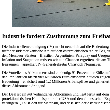
Industrie fordert Zustimmung zum Freiha
Die Industriellenvereinigung (IV) macht neuerlich auf die Bedeut
trifft der südamerikanische Ara auf den österreichischen Adler. Begl
den Mercosur-Staaten – Brasilien, Argentinien, Paraguay und Uruguay 
Inflation und Stagnation müssen wir alle Chancen ergreifen, die am
freiräumen“, appelliert IV-Generalsekretär Christoph Neumayer.
Die Vorteile des Abkommens sind eindeutig: 91 Prozent der Zölle a
dadurch jährlich bis zu vier Milliarden Euro einsparen. Studien zei
Bedeutung – er sichert rund 1,2 Millionen Arbeitsplätze und generiert
dieses Abkommen dringend.
Der Deal ist ein gut verhandeltes Abkommen und liegt fertig auf dem
protektionistischen Handelspolitik der USA und den chinesischen Expo
verringern. „Es ist Zeit für Mercosur, und dass sich der österreichis