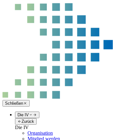
Schließen
Die IV
Zurück
Die IV
Organisation
Mitglied werden