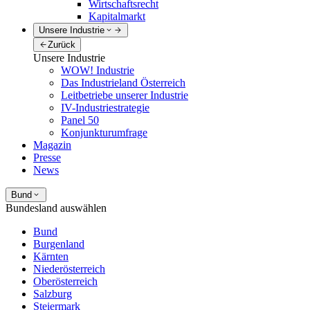
Wirtschaftsrecht
Kapitalmarkt
Unsere Industrie
Zurück
Unsere Industrie
WOW! Industrie
Das Industrieland Österreich
Leitbetriebe unserer Industrie
IV-Industriestrategie
Panel 50
Konjunkturumfrage
Magazin
Presse
News
Bund
Bundesland auswählen
Bund
Burgenland
Kärnten
Niederösterreich
Oberösterreich
Salzburg
Steiermark