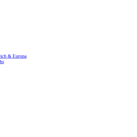
eich & Europa
chs