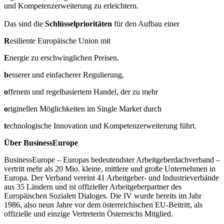
und Kompetenzerweiterung zu erleichtern.
Das sind die
Schlüsselprioritäten
für den Aufbau einer
R
esiliente Europäische Union mit
E
nergie zu erschwinglichen Preisen,
b
esserer und einfacherer Regulierung,
o
ffenem und regelbasiertem Handel, der zu mehr
o
riginellen Möglichkeiten im Single Market durch
t
echnologische Innovation und Kompetenzerweiterung führt.
Über BusinessEurope
BusinessEurope – Europas bedeutendster Arbeitgeberdachverband –
vertritt mehr als 20 Mio. kleine, mittlere und große Unternehmen in
Europa. Der Verband vereint 41 Arbeitgeber- und Industrieverbände
aus 35 Ländern und ist offizieller Arbeitgeberpartner des
Europäischen Sozialen Dialoges. Die IV wurde bereits im Jahr
1986, also neun Jahre vor dem österreichischen EU-Beitritt, als
offizielle und einzige Vertreterin Österreichs Mitglied.