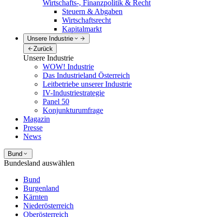
Wirtschafts-, Finanzpolitik & Recht
Steuern & Abgaben
Wirtschaftsrecht
Kapitalmarkt
Unsere Industrie
Zurück
Unsere Industrie
WOW! Industrie
Das Industrieland Österreich
Leitbetriebe unserer Industrie
IV-Industriestrategie
Panel 50
Konjunkturumfrage
Magazin
Presse
News
Bund
Bundesland auswählen
Bund
Burgenland
Kärnten
Niederösterreich
Oberösterreich