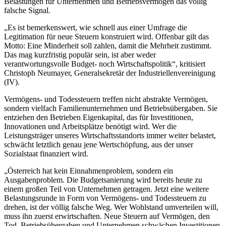
Belastungen für Unternehmen und Betriebsvermögen das völlig
falsche Signal.
„Es ist bemerkenswert, wie schnell aus einer Umfrage die
Legitimation für neue Steuern konstruiert wird. Offenbar gilt das
Motto: Eine Minderheit soll zahlen, damit die Mehrheit zustimmt.
Das mag kurzfristig populär sein, ist aber weder
verantwortungsvolle Budget- noch Wirtschaftspolitik“, kritisiert
Christoph Neumayer, Generalsekretär der Industriellenvereinigung
(IV).
Vermögens- und Todessteuern treffen nicht abstrakte Vermögen,
sondern vielfach Familienunternehmen und Betriebsübergaben. Sie
entziehen den Betrieben Eigenkapital, das für Investitionen,
Innovationen und Arbeitsplätze benötigt wird. Wer die
Leistungsträger unseres Wirtschaftsstandorts immer weiter belastet,
schwächt letztlich genau jene Wertschöpfung, aus der unser
Sozialstaat finanziert wird.
„Österreich hat kein Einnahmenproblem, sondern ein
Ausgabenproblem. Die Budgetsanierung wird bereits heute zu
einem großen Teil von Unternehmen getragen. Jetzt eine weitere
Belastungsrunde in Form von Vermögens- und Todessteuern zu
drehen, ist der völlig falsche Weg. Wer Wohlstand umverteilen will,
muss ihn zuerst erwirtschaften. Neue Steuern auf Vermögen, den
Tod, Betriebsübergaben und Unternehmen schwächen Investitionen,