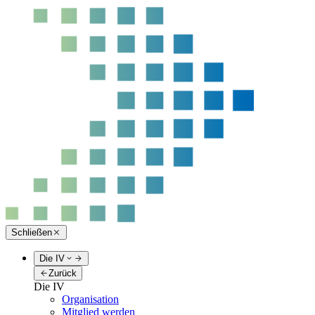
Schließen
Die IV
Zurück
Die IV
Organisation
Mitglied werden