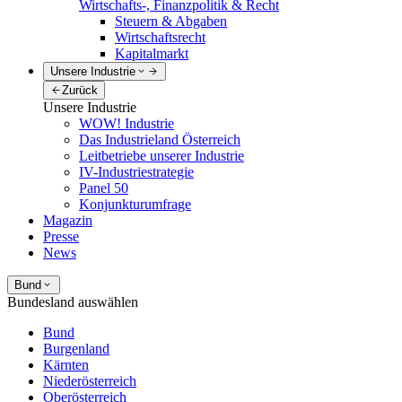
Wirtschafts-, Finanzpolitik & Recht
Steuern & Abgaben
Wirtschaftsrecht
Kapitalmarkt
Unsere Industrie
Zurück
Unsere Industrie
WOW! Industrie
Das Industrieland Österreich
Leitbetriebe unserer Industrie
IV-Industriestrategie
Panel 50
Konjunkturumfrage
Magazin
Presse
News
Bund
Bundesland auswählen
Bund
Burgenland
Kärnten
Niederösterreich
Oberösterreich