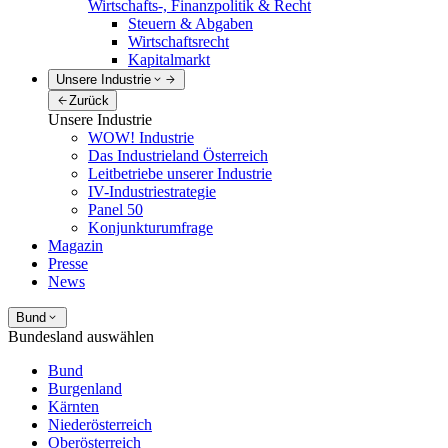
Wirtschafts-, Finanzpolitik & Recht
Steuern & Abgaben
Wirtschaftsrecht
Kapitalmarkt
Unsere Industrie
Zurück
Unsere Industrie
WOW! Industrie
Das Industrieland Österreich
Leitbetriebe unserer Industrie
IV-Industriestrategie
Panel 50
Konjunkturumfrage
Magazin
Presse
News
Bund
Bundesland auswählen
Bund
Burgenland
Kärnten
Niederösterreich
Oberösterreich