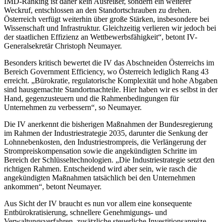
IMD-Ranking ist daher kein Ausreißer, sondern ein weiterer
Weckruf, entschlossen an den Standortschrauben zu drehen.
Österreich verfügt weiterhin über große Stärken, insbesondere bei
Wissenschaft und Infrastruktur. Gleichzeitig verlieren wir jedoch bei
der staatlichen Effizienz an Wettbewerbsfähigkeit“, betont IV-
Generalsekretär Christoph Neumayer.
Besonders kritisch bewertet die IV das Abschneiden Österreichs im
Bereich Government Efficiency, wo Österreich lediglich Rang 43
erreicht. „Bürokratie, regulatorische Komplexität und hohe Abgaben
sind hausgemachte Standortnachteile. Hier haben wir es selbst in der
Hand, gegenzusteuern und die Rahmenbedingungen für
Unternehmen zu verbessern“, so Neumayer.
Die IV anerkennt die bisherigen Maßnahmen der Bundesregierung
im Rahmen der Industriestrategie 2035, darunter die Senkung der
Lohnnebenkosten, den Industriestrompreis, die Verlängerung der
Strompreiskompensation sowie die angekündigten Schritte im
Bereich der Schlüsseltechnologien. „Die Industriestrategie setzt den
richtigen Rahmen. Entscheidend wird aber sein, wie rasch die
angekündigten Maßnahmen tatsächlich bei den Unternehmen
ankommen“, betont Neumayer.
Aus Sicht der IV braucht es nun vor allem eine konsequente
Entbürokratisierung, schnellere Genehmigungs- und
Verwaltungsverfahren, zusätzliche steuerliche Investitionsanreize