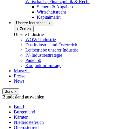
Wirtschafts-, Finanzpolitik & Recht
Steuern & Abgaben
Wirtschaftsrecht
Kapitalmarkt
Unsere Industrie
Zurück
Unsere Industrie
WOW! Industrie
Das Industrieland Österreich
Leitbetriebe unserer Industrie
IV-Industriestrategie
Panel 50
Konjunkturumfrage
Magazin
Presse
News
Bund
Bundesland auswählen
Bund
Burgenland
Kärnten
Niederösterreich
Oberösterreich