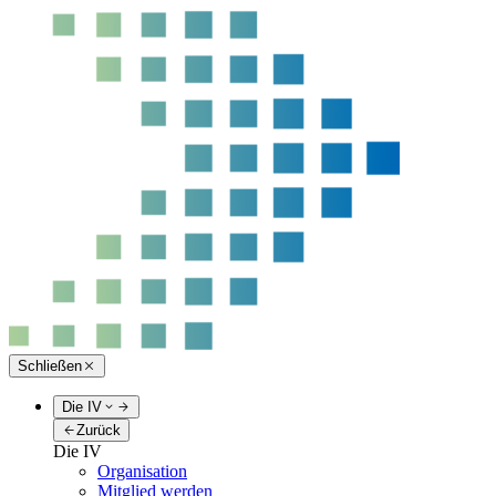
Schließen
Die IV
Zurück
Die IV
Organisation
Mitglied werden