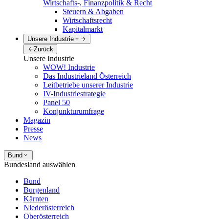
Wirtschafts-, Finanzpolitik & Recht
Steuern & Abgaben
Wirtschaftsrecht
Kapitalmarkt
Unsere Industrie
Zurück
Unsere Industrie
WOW! Industrie
Das Industrieland Österreich
Leitbetriebe unserer Industrie
IV-Industriestrategie
Panel 50
Konjunkturumfrage
Magazin
Presse
News
Bund
Bundesland auswählen
Bund
Burgenland
Kärnten
Niederösterreich
Oberösterreich