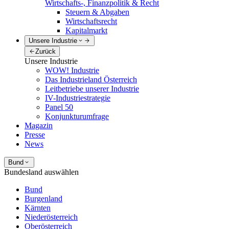
Wirtschafts-, Finanzpolitik & Recht
Steuern & Abgaben
Wirtschaftsrecht
Kapitalmarkt
Unsere Industrie
Zurück
Unsere Industrie
WOW! Industrie
Das Industrieland Österreich
Leitbetriebe unserer Industrie
IV-Industriestrategie
Panel 50
Konjunkturumfrage
Magazin
Presse
News
Bund
Bundesland auswählen
Bund
Burgenland
Kärnten
Niederösterreich
Oberösterreich