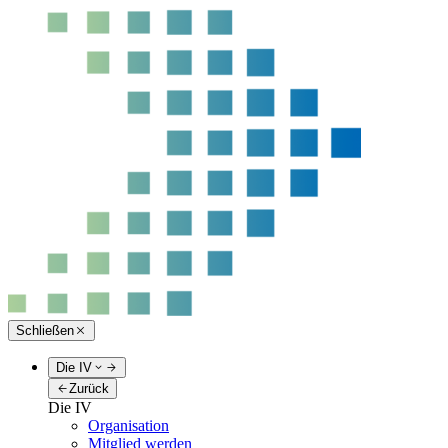
Schließen
Die IV
Zurück
Die IV
Organisation
Mitglied werden