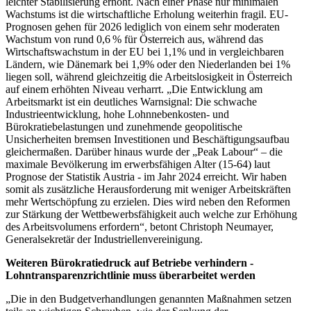
leichter Stabilisierung erhöht. Nach einer Phase nur minimalen
Wachstums ist die wirtschaftliche Erholung weiterhin fragil. EU-
Prognosen gehen für 2026 lediglich von einem sehr moderaten
Wachstum von rund 0,6 % für Österreich aus, während das
Wirtschaftswachstum in der EU bei 1,1% und in vergleichbaren
Ländern, wie Dänemark bei 1,9% oder den Niederlanden bei 1%
liegen soll, während gleichzeitig die Arbeitslosigkeit in Österreich
auf einem erhöhten Niveau verharrt. „Die Entwicklung am
Arbeitsmarkt ist ein deutliches Warnsignal: Die schwache
Industrieentwicklung, hohe Lohnnebenkosten- und
Bürokratiebelastungen und zunehmende geopolitische
Unsicherheiten bremsen Investitionen und Beschäftigungsaufbau
gleichermaßen. Darüber hinaus wurde der „Peak Labour“ – die
maximale Bevölkerung im erwerbsfähigen Alter (15-64) laut
Prognose der Statistik Austria - im Jahr 2024 erreicht. Wir haben
somit als zusätzliche Herausforderung mit weniger Arbeitskräften
mehr Wertschöpfung zu erzielen. Dies wird neben den Reformen
zur Stärkung der Wettbewerbsfähigkeit auch welche zur Erhöhung
des Arbeitsvolumens erfordern“, betont Christoph Neumayer,
Generalsekretär der Industriellenvereinigung.
Weiteren Bürokratiedruck auf Betriebe verhindern -
Lohntransparenzrichtlinie muss überarbeitet werden
„Die in den Budgetverhandlungen genannten Maßnahmen setzen