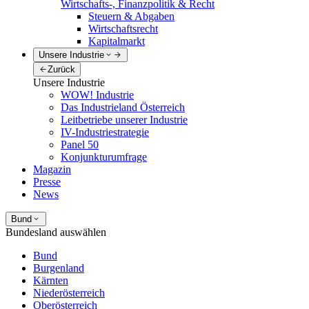
Wirtschafts-, Finanzpolitik & Recht
Steuern & Abgaben
Wirtschaftsrecht
Kapitalmarkt
Unsere Industrie
Zurück
Unsere Industrie
WOW! Industrie
Das Industrieland Österreich
Leitbetriebe unserer Industrie
IV-Industriestrategie
Panel 50
Konjunkturumfrage
Magazin
Presse
News
Bund
Bundesland auswählen
Bund
Burgenland
Kärnten
Niederösterreich
Oberösterreich