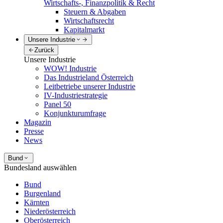
Wirtschafts-, Finanzpolitik & Recht
Steuern & Abgaben
Wirtschaftsrecht
Kapitalmarkt
Unsere Industrie
Zurück
Unsere Industrie
WOW! Industrie
Das Industrieland Österreich
Leitbetriebe unserer Industrie
IV-Industriestrategie
Panel 50
Konjunkturumfrage
Magazin
Presse
News
Bund
Bundesland auswählen
Bund
Burgenland
Kärnten
Niederösterreich
Oberösterreich