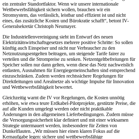
ein zentraler Standortfaktor. Wenn wir unsere internationale
Wettbewerbsfähigkeit sichern wollen, brauchen wir ein
Stromsystem, das verlässlich, leistbar und effizient ist und nicht
eines, das zusätzliche Kosten und Bürokratie schafft“, betont IV-
Generalsekretär Christoph Neumayer.
Die Industriellenvereinigung sieht im Entwurf des neuen
Elektrizitätswirtschaftsgesetzes mehrere positive Schritte: So sollen
künftig auch Einspeiser und nicht nur Verbraucher zu den
Netznutzungsentgelten beitragen, um steigende Tarife fairer zu
verteilen und die Strompreise zu senken. Netzentgeltbefreiungen für
Speicher sollen nur dann gelten, wenn diese das Netz nachweislich
entlasten, Ausnahmen für Energiegemeinschaften sind entsprechend
einzuschränken. Zudem werden rechtssichere Regelungen für
Direktleitungen und Arealnetze als wichtige Impulse für Innovation
und Wettbewerbsfähigkeit bewertet.
Gleichzeitig warnt die IV vor Regelungen, die Kosten unnötig
erhöhen, wie etwa teure Erdkabel-Pilotprojekte, gestützte Preise, die
auf alle Kunden umgelegt werden oder nicht praktikable
Änderungen in den allgemeinen Lieferbedingungen. Zudem müsse
die Versorgungssicherheit klar definiert und mit einer wirksamen
Strategie untermauert werden, insbesondere für Zeiten von
Dunkelflauten. „Wir müssen hier einen klaren Fokus auf die
Kernaufgabe legen: sichere und wettbewerbsfähige