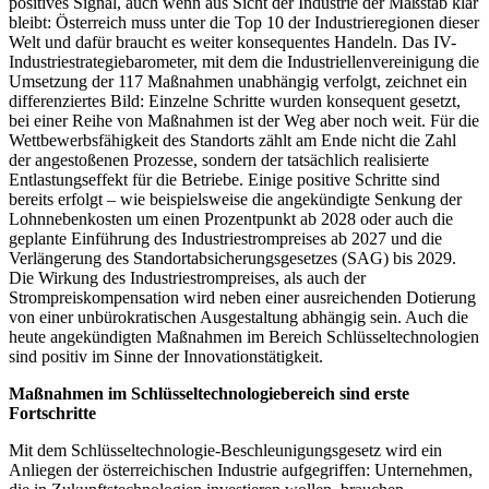
positives Signal, auch wenn aus Sicht der Industrie der Maßstab klar
bleibt: Österreich muss unter die Top 10 der Industrieregionen dieser
Welt und dafür braucht es weiter konsequentes Handeln. Das IV-
Industriestrategiebarometer, mit dem die Industriellenvereinigung die
Umsetzung der 117 Maßnahmen unabhängig verfolgt, zeichnet ein
differenziertes Bild: Einzelne Schritte wurden konsequent gesetzt,
bei einer Reihe von Maßnahmen ist der Weg aber noch weit. Für die
Wettbewerbsfähigkeit des Standorts zählt am Ende nicht die Zahl
der angestoßenen Prozesse, sondern der tatsächlich realisierte
Entlastungseffekt für die Betriebe. Einige positive Schritte sind
bereits erfolgt – wie beispielsweise die angekündigte Senkung der
Lohnnebenkosten um einen Prozentpunkt ab 2028 oder auch die
geplante Einführung des Industriestrompreises ab 2027 und die
Verlängerung des Standortabsicherungsgesetzes (SAG) bis 2029.
Die Wirkung des Industriestrompreises, als auch der
Strompreiskompensation wird neben einer ausreichenden Dotierung
von einer unbürokratischen Ausgestaltung abhängig sein. Auch die
heute angekündigten Maßnahmen im Bereich Schlüsseltechnologien
sind positiv im Sinne der Innovationstätigkeit.
Maßnahmen im Schlüsseltechnologiebereich sind erste
Fortschritte
Mit dem Schlüsseltechnologie-Beschleunigungsgesetz wird ein
Anliegen der österreichischen Industrie aufgegriffen: Unternehmen,