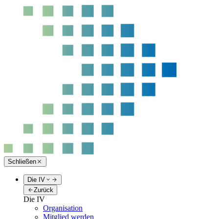
Schließen
Die IV
Zurück
Die IV
Organisation
Mitglied werden