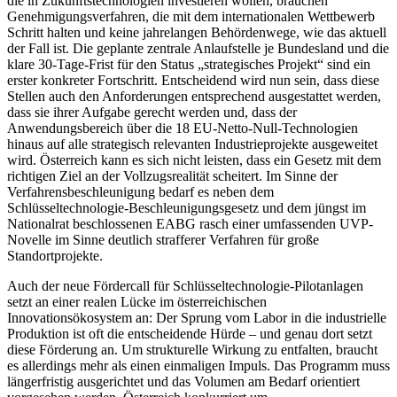
die in Zukunftstechnologien investieren wollen, brauchen
Genehmigungsverfahren, die mit dem internationalen Wettbewerb
Schritt halten und keine jahrelangen Behördenwege, wie das aktuell
der Fall ist. Die geplante zentrale Anlaufstelle je Bundesland und die
klare 30-Tage-Frist für den Status „strategisches Projekt“ sind ein
erster konkreter Fortschritt. Entscheidend wird nun sein, dass diese
Stellen auch den Anforderungen entsprechend ausgestattet werden,
dass sie ihrer Aufgabe gerecht werden und, dass der
Anwendungsbereich über die 18 EU-Netto-Null-Technologien
hinaus auf alle strategisch relevanten Industrieprojekte ausgeweitet
wird. Österreich kann es sich nicht leisten, dass ein Gesetz mit dem
richtigen Ziel an der Vollzugsrealität scheitert. Im Sinne der
Verfahrensbeschleunigung bedarf es neben dem
Schlüsseltechnologie-Beschleunigungsgesetz und dem jüngst im
Nationalrat beschlossenen EABG rasch einer umfassenden UVP-
Novelle im Sinne deutlich strafferer Verfahren für große
Standortprojekte.
Auch der neue Fördercall für Schlüsseltechnologie-Pilotanlagen
setzt an einer realen Lücke im österreichischen
Innovationsökosystem an: Der Sprung vom Labor in die industrielle
Produktion ist oft die entscheidende Hürde – und genau dort setzt
diese Förderung an. Um strukturelle Wirkung zu entfalten, braucht
es allerdings mehr als einen einmaligen Impuls. Das Programm muss
längerfristig ausgerichtet und das Volumen am Bedarf orientiert