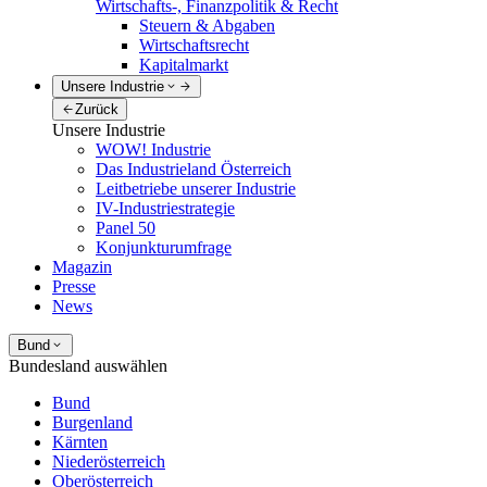
Wirtschafts-, Finanzpolitik & Recht
Steuern & Abgaben
Wirtschaftsrecht
Kapitalmarkt
Unsere Industrie
Zurück
Unsere Industrie
WOW! Industrie
Das Industrieland Österreich
Leitbetriebe unserer Industrie
IV-Industriestrategie
Panel 50
Konjunkturumfrage
Magazin
Presse
News
Bund
Bundesland auswählen
Bund
Burgenland
Kärnten
Niederösterreich
Oberösterreich