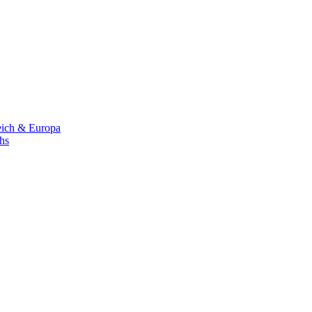
eich & Europa
chs