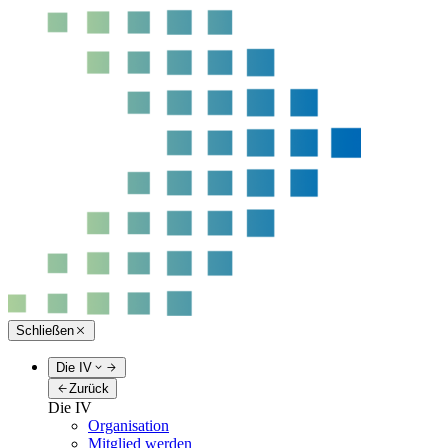
Schließen
Die IV
Zurück
Die IV
Organisation
Mitglied werden