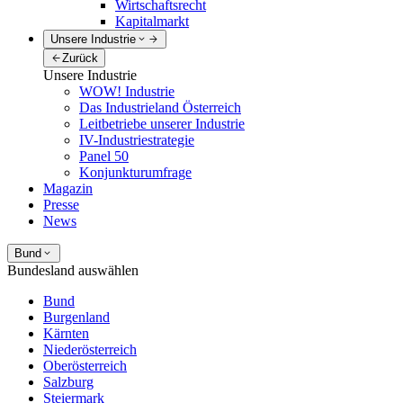
Wirtschaftsrecht
Kapitalmarkt
Unsere Industrie
Zurück
Unsere Industrie
WOW! Industrie
Das Industrieland Österreich
Leitbetriebe unserer Industrie
IV-Industriestrategie
Panel 50
Konjunkturumfrage
Magazin
Presse
News
Bund
Bundesland auswählen
Bund
Burgenland
Kärnten
Niederösterreich
Oberösterreich
Salzburg
Steiermark