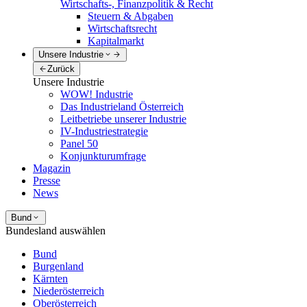
Wirtschafts-, Finanzpolitik & Recht
Steuern & Abgaben
Wirtschaftsrecht
Kapitalmarkt
Unsere Industrie
Zurück
Unsere Industrie
WOW! Industrie
Das Industrieland Österreich
Leitbetriebe unserer Industrie
IV-Industriestrategie
Panel 50
Konjunkturumfrage
Magazin
Presse
News
Bund
Bundesland auswählen
Bund
Burgenland
Kärnten
Niederösterreich
Oberösterreich