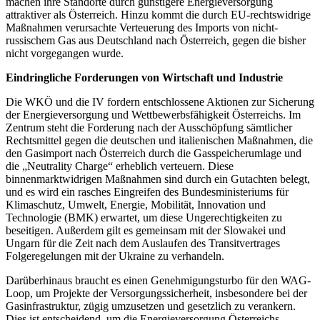
machen ihre Standorte durch günstigere Energieversorgung
attraktiver als Österreich. Hinzu kommt die durch EU-rechtswidrige
Maßnahmen verursachte Verteuerung des Imports von nicht-
russischem Gas aus Deutschland nach Österreich, gegen die bisher
nicht vorgegangen wurde.
Eindringliche Forderungen von Wirtschaft und Industrie
Die WKÖ und die IV fordern entschlossene Aktionen zur Sicherung
der Energieversorgung und Wettbewerbsfähigkeit Österreichs. Im
Zentrum steht die Forderung nach der Ausschöpfung sämtlicher
Rechtsmittel gegen die deutschen und italienischen Maßnahmen, die
den Gasimport nach Österreich durch die Gasspeicherumlage und
die „Neutrality Charge“ erheblich verteuern. Diese
binnenmarktwidrigen Maßnahmen sind durch ein Gutachten belegt,
und es wird ein rasches Eingreifen des Bundesministeriums für
Klimaschutz, Umwelt, Energie, Mobilität, Innovation und
Technologie (BMK) erwartet, um diese Ungerechtigkeiten zu
beseitigen. Außerdem gilt es gemeinsam mit der Slowakei und
Ungarn für die Zeit nach dem Auslaufen des Transitvertrages
Folgeregelungen mit der Ukraine zu verhandeln.
Darüberhinaus braucht es einen Genehmigungsturbo für den WAG-
Loop, um Projekte der Versorgungssicherheit, insbesondere bei der
Gasinfrastruktur, zügig umzusetzen und gesetzlich zu verankern.
Dies ist entscheidend, um die Energieversorgung Österreichs