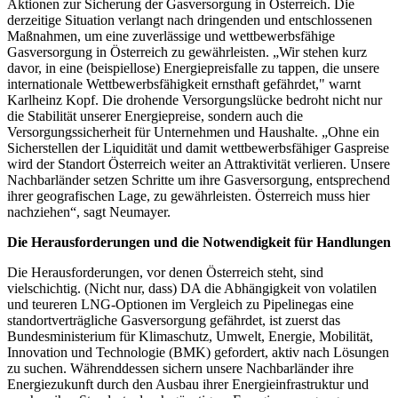
Aktionen zur Sicherung der Gasversorgung in Österreich. Die
derzeitige Situation verlangt nach dringenden und entschlossenen
Maßnahmen, um eine zuverlässige und wettbewerbsfähige
Gasversorgung in Österreich zu gewährleisten. „Wir stehen kurz
davor, in eine (beispiellose) Energiepreisfalle zu tappen, die unsere
internationale Wettbewerbsfähigkeit ernsthaft gefährdet," warnt
Karlheinz Kopf. Die drohende Versorgungslücke bedroht nicht nur
die Stabilität unserer Energiepreise, sondern auch die
Versorgungssicherheit für Unternehmen und Haushalte. „Ohne ein
Sicherstellen der Liquidität und damit wettbewerbsfähiger Gaspreise
wird der Standort Österreich weiter an Attraktivität verlieren. Unsere
Nachbarländer setzen Schritte um ihre Gasversorgung, entsprechend
ihrer geografischen Lage, zu gewährleisten. Österreich muss hier
nachziehen“, sagt Neumayer.
Die Herausforderungen und die Notwendigkeit für Handlungen
Die Herausforderungen, vor denen Österreich steht, sind
vielschichtig. (Nicht nur, dass) DA die Abhängigkeit von volatilen
und teureren LNG-Optionen im Vergleich zu Pipelinegas eine
standortverträgliche Gasversorgung gefährdet, ist zuerst das
Bundesministerium für Klimaschutz, Umwelt, Energie, Mobilität,
Innovation und Technologie (BMK) gefordert, aktiv nach Lösungen
zu suchen. Währenddessen sichern unsere Nachbarländer ihre
Energiezukunft durch den Ausbau ihrer Energieinfrastruktur und