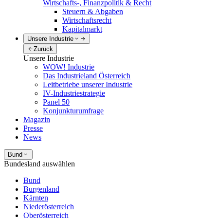
Wirtschafts-, Finanzpolitik & Recht
Steuern & Abgaben
Wirtschaftsrecht
Kapitalmarkt
Unsere Industrie
Zurück
Unsere Industrie
WOW! Industrie
Das Industrieland Österreich
Leitbetriebe unserer Industrie
IV-Industriestrategie
Panel 50
Konjunkturumfrage
Magazin
Presse
News
Bund
Bundesland auswählen
Bund
Burgenland
Kärnten
Niederösterreich
Oberösterreich