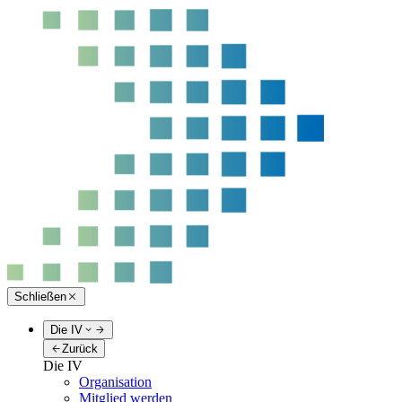
Schließen
Die IV
Zurück
Die IV
Organisation
Mitglied werden