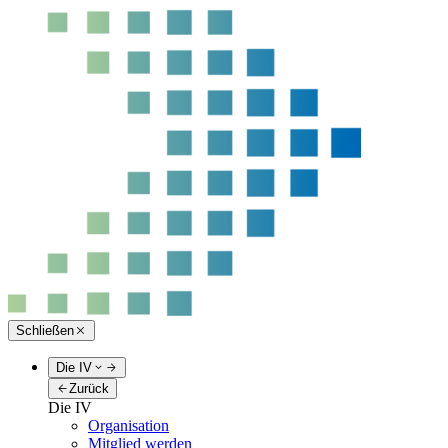
Schließen
Die IV
Zurück
Die IV
Organisation
Mitglied werden