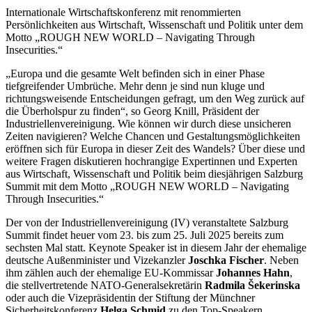
Internationale Wirtschaftskonferenz mit renommierten
Persönlichkeiten aus Wirtschaft, Wissenschaft und Politik unter dem
Motto „ROUGH NEW WORLD – Navigating Through
Insecurities.“
„Europa und die gesamte Welt befinden sich in einer Phase
tiefgreifender Umbrüche. Mehr denn je sind nun kluge und
richtungsweisende Entscheidungen gefragt, um den Weg zurück auf
die Überholspur zu finden“, so Georg Knill, Präsident der
Industriellenvereinigung. Wie können wir durch diese unsicheren
Zeiten navigieren? Welche Chancen und Gestaltungsmöglichkeiten
eröffnen sich für Europa in dieser Zeit des Wandels? Über diese und
weitere Fragen diskutieren hochrangige Expertinnen und Experten
aus Wirtschaft, Wissenschaft und Politik beim diesjährigen Salzburg
Summit mit dem Motto „ROUGH NEW WORLD – Navigating
Through Insecurities.“
Der von der Industriellenvereinigung (IV) veranstaltete Salzburg
Summit findet heuer vom 23. bis zum 25. Juli 2025 bereits zum
sechsten Mal statt. Keynote Speaker ist in diesem Jahr der ehemalige
deutsche Außenminister und Vizekanzler
Joschka Fischer
. Neben
ihm zählen auch der ehemalige EU-Kommissar
Johannes Hahn
,
die stellvertretende NATO-Generalsekretärin
Radmila Šekerinska
oder auch die Vizepräsidentin der Stiftung der Münchner
Sicherheitskonferenz
Helga Schmid
zu den Top-Speakern.