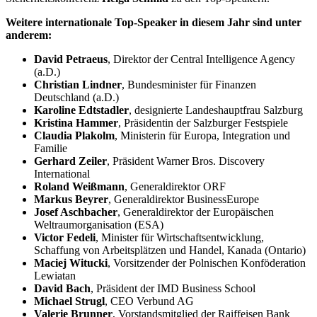
Weitere internationale Top-Speaker in diesem Jahr sind unter
anderem:
David Petraeus
, Direktor der Central Intelligence Agency
(a.D.)
Christian Lindner
, Bundesminister für Finanzen
Deutschland (a.D.)
Karoline Edtstadler
, designierte Landeshauptfrau Salzburg
Kristina Hammer
, Präsidentin der Salzburger Festspiele
Claudia Plakolm
, Ministerin für Europa, Integration und
Familie
Gerhard Zeiler
, Präsident Warner Bros. Discovery
International
Roland Weißmann
, Generaldirektor ORF
Markus Beyrer
, Generaldirektor BusinessEurope
Josef Aschbacher
, Generaldirektor der Europäischen
Weltraumorganisation (ESA)
Victor Fedeli
, Minister für Wirtschaftsentwicklung,
Schaffung von Arbeitsplätzen und Handel, Kanada (Ontario)
Maciej Witucki
, Vorsitzender der Polnischen Konföderation
Lewiatan
David Bach
, Präsident der IMD Business School
Michael Strugl
, CEO Verbund AG
Valerie Brunner
, Vorstandsmitglied der Raiffeisen Bank