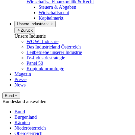
Wirtschafts-, Finanzpolitik & Recht
Steuern & Abgaben
Wirtschaftsrecht
Kapitalmarkt
Unsere Industrie
Zurück
Unsere Industrie
WOW! Industrie
Das Industrieland Österreich
Leitbetriebe unserer Industrie
IV-Industriestrategie
Panel 50
Konjunkturumfrage
Magazin
Presse
News
Bund
Bundesland auswählen
Bund
Burgenland
Kärnten
Niederösterreich
Oberösterreich