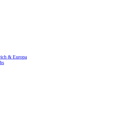
eich & Europa
chs