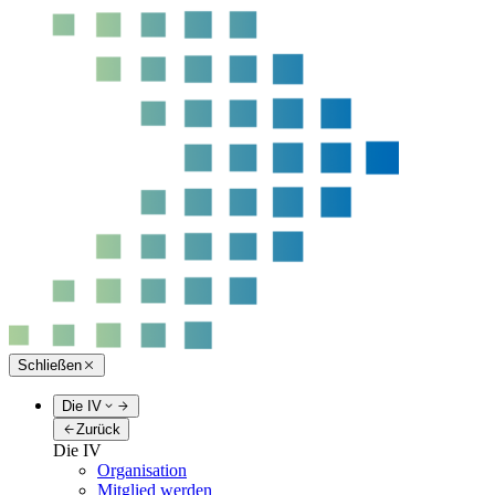
Schließen
Die IV
Zurück
Die IV
Organisation
Mitglied werden