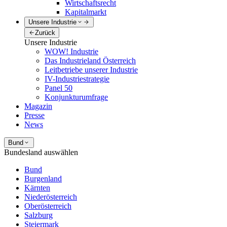
Wirtschaftsrecht
Kapitalmarkt
Unsere Industrie
Zurück
Unsere Industrie
WOW! Industrie
Das Industrieland Österreich
Leitbetriebe unserer Industrie
IV-Industriestrategie
Panel 50
Konjunkturumfrage
Magazin
Presse
News
Bund
Bundesland auswählen
Bund
Burgenland
Kärnten
Niederösterreich
Oberösterreich
Salzburg
Steiermark