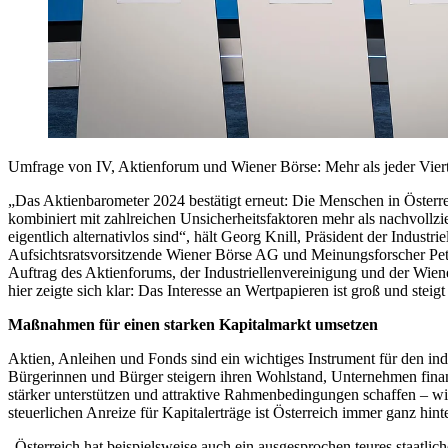
Umfrage von IV, Aktienforum und Wiener Börse: Mehr als jeder Vierte
„Das Aktienbarometer 2024 bestätigt erneut: Die Menschen in Österrei
kombiniert mit zahlreichen Unsicherheitsfaktoren mehr als nachvollzie
eigentlich alternativlos sind“, hält Georg Knill, Präsident der Indus
Aufsichtsratsvorsitzende Wiener Börse AG und Meinungsforscher Peter
Auftrag des Aktienforums, der Industriellenvereinigung und der Wie
hier zeigte sich klar: Das Interesse an Wertpapieren ist groß und steig
Maßnahmen für einen starken Kapitalmarkt umsetzen
Aktien, Anleihen und Fonds sind ein wichtiges Instrument für den ind
Bürgerinnen und Bürger steigern ihren Wohlstand, Unternehmen fina
stärker unterstützen und attraktive Rahmenbedingungen schaffen – wi
steuerlichen Anreize für Kapitalerträge ist Österreich immer ganz hin
„Österreich hat beispielsweise auch ein ausgesprochen teures staatl