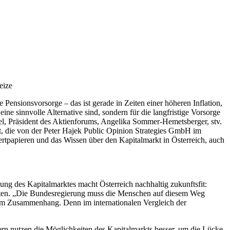
eize
Pensionsvorsorge – das ist gerade in Zeiten einer höheren Inflation,
ine sinnvolle Alternative sind, sondern für die langfristige Vorsorge
ttel, Präsident des Aktienforums, Angelika Sommer-Hemetsberger, stv.
rt, die von der Peter Hajek Public Opinion Strategies GmbH im
tpapieren und das Wissen über den Kapitalmarkt in Österreich, auch
ung des Kapitalmarktes macht Österreich nachhaltig zukunftsfit:
raten. „Die Bundesregierung muss die Menschen auf diesem Weg
esem Zusammenhang. Denn im internationalen Vergleich der
ern nutzen die Möglichkeiten des Kapitalmarkts besser, um die Lücke