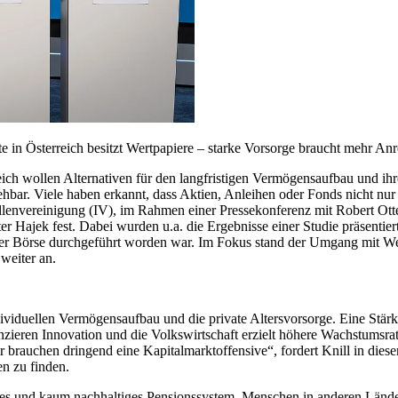
 in Österreich besitzt Wertpapiere – starke Vorsorge braucht mehr Anr
ch wollen Alternativen für den langfristigen Vermögensaufbau und ihre 
hbar. Viele haben erkannt, dass Aktien, Anleihen oder Fonds nicht nur e
triellenvereinigung (IV), im Rahmen einer Pressekonferenz mit Robert O
 Hajek fest. Dabei wurden u.a. die Ergebnisse einer Studie präsentie
ner Börse durchgeführt worden war. Im Fokus stand der Umgang mit Wer
t weiter an.
ividuellen Vermögensaufbau und die private Altersvorsorge. Eine Stärk
nzieren Innovation und die Volkswirtschaft erzielt höhere Wachstums
r brauchen dringend eine Kapitalmarktoffensive“, fordert Knill in di
ten zu finden.
iches und kaum nachhaltiges Pensionssystem. Menschen in anderen Länd