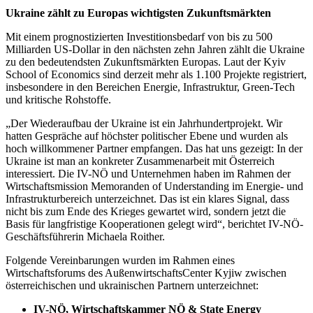
Ukraine zählt zu Europas wichtigsten Zukunftsmärkten
Mit einem prognostizierten Investitionsbedarf von bis zu 500
Milliarden US-Dollar in den nächsten zehn Jahren zählt die Ukraine
zu den bedeutendsten Zukunftsmärkten Europas. Laut der Kyiv
School of Economics sind derzeit mehr als 1.100 Projekte registriert,
insbesondere in den Bereichen Energie, Infrastruktur, Green-Tech
und kritische Rohstoffe.
„Der Wiederaufbau der Ukraine ist ein Jahrhundertprojekt. Wir
hatten Gespräche auf höchster politischer Ebene und wurden als
hoch willkommener Partner empfangen. Das hat uns gezeigt: In der
Ukraine ist man an konkreter Zusammenarbeit mit Österreich
interessiert. Die IV-NÖ und Unternehmen haben im Rahmen der
Wirtschaftsmission Memoranden of Understanding im Energie- und
Infrastrukturbereich unterzeichnet. Das ist ein klares Signal, dass
nicht bis zum Ende des Krieges gewartet wird, sondern jetzt die
Basis für langfristige Kooperationen gelegt wird“, berichtet IV-NÖ-
Geschäftsführerin Michaela Roither.
Folgende Vereinbarungen wurden im Rahmen eines
Wirtschaftsforums des AußenwirtschaftsCenter Kyjiw zwischen
österreichischen und ukrainischen Partnern unterzeichnet:
IV-NÖ, Wirtschaftskammer NÖ & State Energy