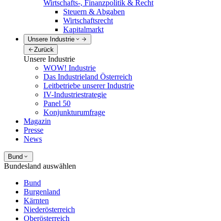
Wirtschafts-, Finanzpolitik & Recht
Steuern & Abgaben
Wirtschaftsrecht
Kapitalmarkt
Unsere Industrie
Zurück
Unsere Industrie
WOW! Industrie
Das Industrieland Österreich
Leitbetriebe unserer Industrie
IV-Industriestrategie
Panel 50
Konjunkturumfrage
Magazin
Presse
News
Bund
Bundesland auswählen
Bund
Burgenland
Kärnten
Niederösterreich
Oberösterreich