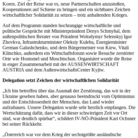
Koren. Ziel der Reise war es, neue Partnerschaften anzustoßen,
Kooperationen auf Schiene zu bringen und ein sichtbares Zeichen
wirtschaftlicher Solidarität zu setzen – trotz anhaltenden Krieges.
Auf dem Programm standen hochrangige wirtschaftliche und
politische Gespräche mit Ministerpräsident Denys Schmyhal, dem
außenpolitischen Berater von Präsident Wolodymyr Selenskyj Igor
Zhovkva, Infrastrukturminister Oleksiy Kuleba, Energieminister
German Galushchenko, und dem Bürgermeister von Kiew, Vitali
Klitschko, außerdem ein Wirtschaftsforum sowie Besuche zerstörter
Orte wie Hostomel und Moschtschun. Organisiert wurde die Reise
in enger Zusammenarbeit mit der AUSSENWIRTSCHAFT
AUSTRIA und dem AußenwirtschaftsCenter Kyjiw.
Delegation setzt Zeichen der wirtschaftlichen Solidarität
„Ich bin betroffen über das Ausmaß der Zerstörung, das wir in der
Ukraine gesehen haben, aber genauso beeindruckt vom Optimismus
und der Entschlossenheit der Menschen, das Land wieder
aufzubauen. Unsere Delegation wurde sehr herzlich empfangen. Die
Wertschätzung dafür, dass wir in dieser schwierigen Zeit vor Ort
sind, war deutlich spürbar“, schildert IV-NÖ-Präsident Kari Ochsner
bei seiner Rückkehr.
„Österreich war vor dem Krieg der sechstgrößte ausländische