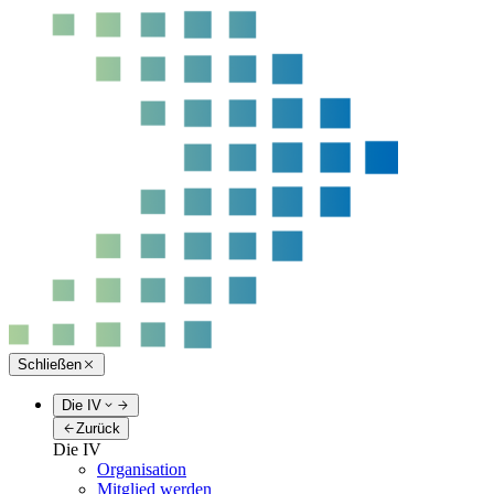
Schließen
Die IV
Zurück
Die IV
Organisation
Mitglied werden