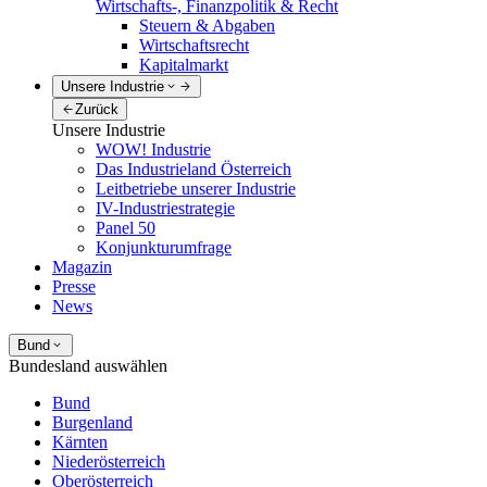
Wirtschafts-, Finanzpolitik & Recht
Steuern & Abgaben
Wirtschaftsrecht
Kapitalmarkt
Unsere Industrie
Zurück
Unsere Industrie
WOW! Industrie
Das Industrieland Österreich
Leitbetriebe unserer Industrie
IV-Industriestrategie
Panel 50
Konjunkturumfrage
Magazin
Presse
News
Bund
Bundesland auswählen
Bund
Burgenland
Kärnten
Niederösterreich
Oberösterreich