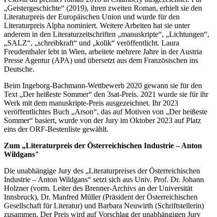
„Geistergeschichte“ (2019), ihren zweiten Roman, erhielt sie den
Literaturpreis der Europäischen Union und wurde für den
Literaturpreis Alpha nominiert. Weitere Arbeiten hat sie unter
anderem in den Literaturzeitschriften „manuskripte“, „Lichtungen“,
„SALZ“, „schreibkraft“ und „kolik“ veröffentlicht. Laura
Freudenthaler lebt in Wien, arbeitete mehrere Jahre in der Austria
Presse Agentur (APA) und übersetzt aus dem Französischen ins
Deutsche.
Beim Ingeborg-Bachmann-Wettbewerb 2020 gewann sie für den
Text „Der heißeste Sommer“ den 3sat-Preis. 2021 wurde sie für ihr
Werk mit dem manuskripte-Preis ausgezeichnet. Ihr 2023
veröffentlichtes Buch „Arson“, das auf Motiven von „Der heißeste
Sommer“ basiert, wurde von der Jury im Oktober 2023 auf Platz
eins der ORF-Bestenliste gewählt.
Zum „Literaturpreis der Österreichischen Industrie – Anton
Wildgans"
Die unabhängige Jury des „Literaturpreises der Österreichischen
Industrie – Anton Wildgans“ setzt sich aus Univ. Prof. Dr. Johann
Holzner (vorm. Leiter des Brenner-Archivs an der Universität
Innsbruck), Dr. Manfred Müller (Präsident der Österreichischen
Gesellschaft für Literatur) und Barbara Neuwirth (Schriftstellerin)
zusammen. Der Preis wird auf Vorschlag der unabhängigen Jury