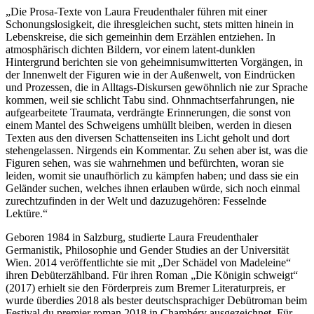
„Die Prosa-Texte von Laura Freudenthaler führen mit einer
Schonungslosigkeit, die ihresgleichen sucht, stets mitten hinein in
Lebenskreise, die sich gemeinhin dem Erzählen entziehen. In
atmosphärisch dichten Bildern, vor einem latent-dunklen
Hintergrund berichten sie von geheimnisumwitterten Vorgängen, in
der Innenwelt der Figuren wie in der Außenwelt, von Eindrücken
und Prozessen, die in Alltags-Diskursen gewöhnlich nie zur Sprache
kommen, weil sie schlicht Tabu sind. Ohnmachtserfahrungen, nie
aufgearbeitete Traumata, verdrängte Erinnerungen, die sonst von
einem Mantel des Schweigens umhüllt bleiben, werden in diesen
Texten aus den diversen Schattenseiten ins Licht geholt und dort
stehengelassen. Nirgends ein Kommentar. Zu sehen aber ist, was die
Figuren sehen, was sie wahrnehmen und befürchten, woran sie
leiden, womit sie unaufhörlich zu kämpfen haben; und dass sie ein
Geländer suchen, welches ihnen erlauben würde, sich noch einmal
zurechtzufinden in der Welt und dazuzugehören: Fesselnde
Lektüre.“
Geboren 1984 in Salzburg, studierte Laura Freudenthaler
Germanistik, Philosophie und Gender Studies an der Universität
Wien. 2014 veröffentlichte sie mit „Der Schädel von Madeleine“
ihren Debüterzählband. Für ihren Roman „Die Königin schweigt“
(2017) erhielt sie den Förderpreis zum Bremer Literaturpreis, er
wurde überdies 2018 als bester deutschsprachiger Debütroman beim
Festival du premier roman 2018 in Chambéry ausgezeichnet. Für