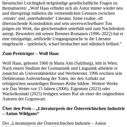
literarischer Leichtigkeit tiefgründige gesellschaftliche Fragen zu
thematisieren: „Wolf Haas erfindet sich als Autor immer wieder neu
und überspringt mühelos die vermeintlichen Grenzen zwischen
‚ernster‘ und ‚unterhaltender‘ Literatur. Seine exakte, oft
überraschende Konstruktion und sein unverwechselbarer Ton
prägen ein Werk, das gleichermaßen unterhält und zum Nachdenken
anregt. Besonders mit seinen Brenner-Romanen (1996–2022) hat er
eine einzigartige, artifizielle Umgangssprache in die Literatur
eingebracht – spielerisch, scharf beobachtet und stilistisch brillant.“
Zum Preisträger – Wolf Haas
Wolf Haas, geboren 1960 in Maria Alm (Salzburg), lebt in Wien.
Nach einem Studium der Germanistik und Linguistik arbeitete er
zunächst als Universitätslektor und Werbetexter. 1996 erschien sein
Debütroman Auferstehung der Toten, der den Auftakt zur
erfolgreichen neunteiligen Brenner-Reihe bildete. Weitere Werke
wie Das Wetter vor 15 Jahren (2006), Eigentum (2023) oder
Wackelkontakt (2025) festigten seinen Ruf als einer der originellsten
Autoren der Gegenwart.
Über den Preis – „Literaturpreis der Österreichischen Industrie
– Anton Wildgans“
Der „Literaturpreis der Österreichischen Industrie – Anton