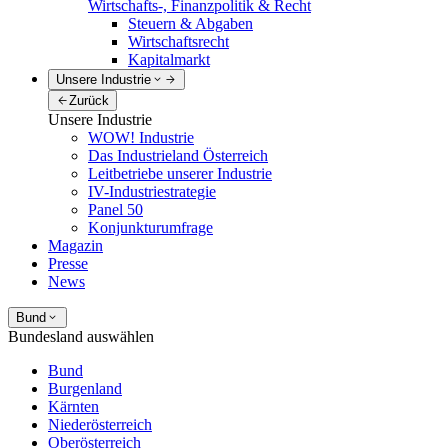
Wirtschafts-, Finanzpolitik & Recht
Steuern & Abgaben
Wirtschaftsrecht
Kapitalmarkt
Unsere Industrie
Zurück
Unsere Industrie
WOW! Industrie
Das Industrieland Österreich
Leitbetriebe unserer Industrie
IV-Industriestrategie
Panel 50
Konjunkturumfrage
Magazin
Presse
News
Bund
Bundesland auswählen
Bund
Burgenland
Kärnten
Niederösterreich
Oberösterreich