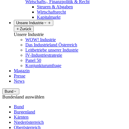
Wirtschafts-, Finanzpolitik & Recht
Steuern & Abgaben
Wirtschaftsrecht
Kapitalmarkt
Unsere Industrie
Zurück
Unsere Industrie
WOW! Industrie
Das Industrieland Österreich
Leitbetriebe unserer Industrie
IV-Industriestrategie
Panel 50
Konjunkturumfrage
Magazin
Presse
News
Bund
Bundesland auswählen
Bund
Burgenland
Kärnten
Niederösterreich
Oberösterreich