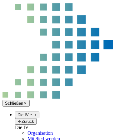
Schließen
Die IV
Zurück
Die IV
Organisation
Mitglied werden