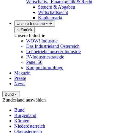
Wirtschafts-, Finanzpolitik & Recht
Steuern & Abgaben
Wirtschaftsrecht
Kapitalmarkt
Unsere Industrie
Zurück
Unsere Industrie
WOW! Industrie
Das Industrieland Österreich
Leitbetriebe unserer Industrie
IV-Industriestrategie
Panel 50
Konjunkturumfrage
Magazin
Presse
News
Bund
Bundesland auswählen
Bund
Burgenland
Kärnten
Niederösterreich
Oberösterreich