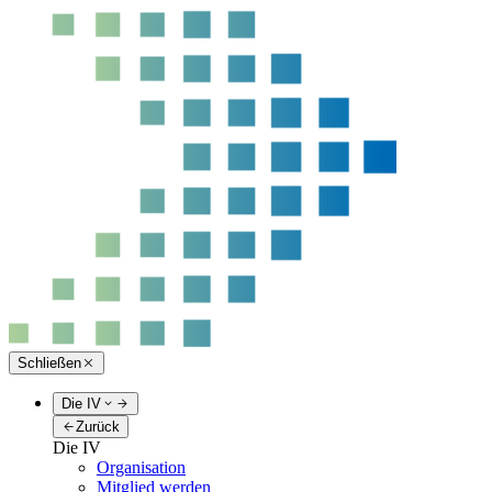
Schließen
Die IV
Zurück
Die IV
Organisation
Mitglied werden