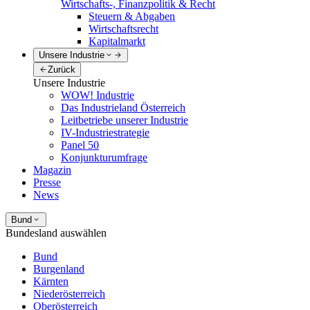
Wirtschafts-, Finanzpolitik & Recht
Steuern & Abgaben
Wirtschaftsrecht
Kapitalmarkt
Unsere Industrie
Zurück
Unsere Industrie
WOW! Industrie
Das Industrieland Österreich
Leitbetriebe unserer Industrie
IV-Industriestrategie
Panel 50
Konjunkturumfrage
Magazin
Presse
News
Bund
Bundesland auswählen
Bund
Burgenland
Kärnten
Niederösterreich
Oberösterreich