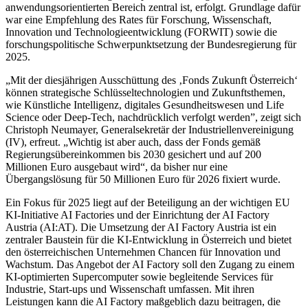
anwendungsorientierten Bereich zentral ist, erfolgt. Grundlage dafür
war eine Empfehlung des Rates für Forschung, Wissenschaft,
Innovation und Technologieentwicklung (FORWIT) sowie die
forschungspolitische Schwerpunktsetzung der Bundesregierung für
2025.
„Mit der diesjährigen Ausschüttung des ‚Fonds Zukunft Österreich‘
können strategische Schlüsseltechnologien und Zukunftsthemen,
wie Künstliche Intelligenz, digitales Gesundheitswesen und Life
Science oder Deep-Tech, nachdrücklich verfolgt werden”, zeigt sich
Christoph Neumayer, Generalsekretär der Industriellenvereinigung
(IV), erfreut. „Wichtig ist aber auch, dass der Fonds gemäß
Regierungsübereinkommen bis 2030 gesichert und auf 200
Millionen Euro ausgebaut wird“, da bisher nur eine
Übergangslösung für 50 Millionen Euro für 2026 fixiert wurde.
Ein Fokus für 2025 liegt auf der Beteiligung an der wichtigen EU
KI-Initiative AI Factories und der Einrichtung der AI Factory
Austria (AI:AT). Die Umsetzung der AI Factory Austria ist ein
zentraler Baustein für die KI-Entwicklung in Österreich und bietet
den österreichischen Unternehmen Chancen für Innovation und
Wachstum. Das Angebot der AI Factory soll den Zugang zu einem
KI-optimierten Supercomputer sowie begleitende Services für
Industrie, Start-ups und Wissenschaft umfassen. Mit ihren
Leistungen kann die AI Factory maßgeblich dazu beitragen, die