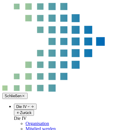
Schließen
Die IV
Zurück
Die IV
Organisation
Mitglied werden