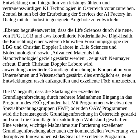
Entwicklung und Integration von leistungsfähigen und
vertrauenswürdigen KI-Technologien in Österreich voranzutreiben.
Zentral ist nun bei der Erarbeitung der Services der AI Factory im
Dialog mit der Industrie geeignete Angebote zu entwickeln.
„Ebenso begrüßenswert ist, dass die Life Sciences durch die neue,
von FFG, LGB und aws koordinierte Förderinitiative Digi-Health,
die Einrichtung einer weiteren klinischen Forschungsgruppe der
LBG und Christian Doppler Labore in ‚Life Sciences und
Biotechnologien‘ sowie ‚Advanced Materials inkl.
Nanotechnologie‘ gezielt gestärkt werden”, zeigt sich Neumayer
erfreut. Durch Christian Doppler Labore wird
anwendungsorientierte Grundlagenforschung in Kooperation von
Unternehmen und Wissenschaft gestärkt, dies ermöglicht es, neue
Entwicklungen rasch aufzugreifen und exzellente F&E umzusetzen.
Die IV begrüßt, dass die Stärkung der exzellenten
Grundlagenforschung durch mehrere Maßnahmen Eingang in das
Programm des FZÖ gefunden hat. Mit Programmen wie etwa den
Spezialforschungsgruppen (FWF) oder den ÖAW-Programmen
wird die herausragende Grundlagenforschung in Österreich gestärkt
und somit die Grundlage für zukünftigen Wohlstand geschaffen.
Eine weitere, wichtige Maßnahme zur Forcierung exzellenter
Grundlagenforschung aber auch der kommerziellen Verwertung von
disruptiven Innovationen ist das Seal of Excellence-Programm.