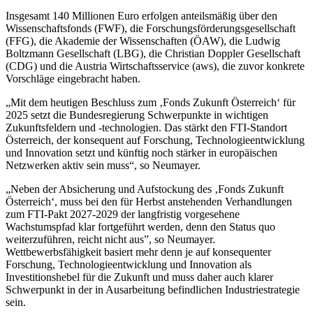
Insgesamt 140 Millionen Euro erfolgen anteilsmäßig über den
Wissenschaftsfonds (FWF), die Forschungsförderungsgesellschaft
(FFG), die Akademie der Wissenschaften (ÖAW), die Ludwig
Boltzmann Gesellschaft (LBG), die Christian Doppler Gesellschaft
(CDG) und die Austria Wirtschaftsservice (aws), die zuvor konkrete
Vorschläge eingebracht haben.
„Mit dem heutigen Beschluss zum ‚Fonds Zukunft Österreich‘ für
2025 setzt die Bundesregierung Schwerpunkte in wichtigen
Zukunftsfeldern und -technologien. Das stärkt den FTI-Standort
Österreich, der konsequent auf Forschung, Technologieentwicklung
und Innovation setzt und künftig noch stärker in europäischen
Netzwerken aktiv sein muss“, so Neumayer.
„Neben der Absicherung und Aufstockung des ‚Fonds Zukunft
Österreich‘, muss bei den für Herbst anstehenden Verhandlungen
zum FTI-Pakt 2027-2029 der langfristig vorgesehene
Wachstumspfad klar fortgeführt werden, denn den Status quo
weiterzuführen, reicht nicht aus”, so Neumayer.
Wettbewerbsfähigkeit basiert mehr denn je auf konsequenter
Forschung, Technologieentwicklung und Innovation als
Investitionshebel für die Zukunft und muss daher auch klarer
Schwerpunkt in der in Ausarbeitung befindlichen Industriestrategie
sein.