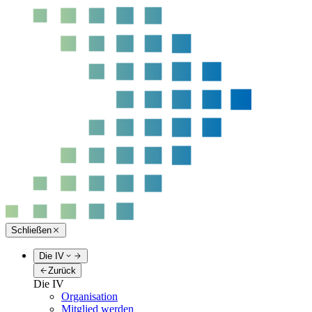
Schließen
Die IV
Zurück
Die IV
Organisation
Mitglied werden