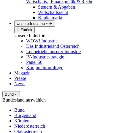
Wirtschafts-, Finanzpolitik & Recht
Steuern & Abgaben
Wirtschaftsrecht
Kapitalmarkt
Unsere Industrie
Zurück
Unsere Industrie
WOW! Industrie
Das Industrieland Österreich
Leitbetriebe unserer Industrie
IV-Industriestrategie
Panel 50
Konjunkturumfrage
Magazin
Presse
News
Bund
Bundesland auswählen
Bund
Burgenland
Kärnten
Niederösterreich
Oberösterreich