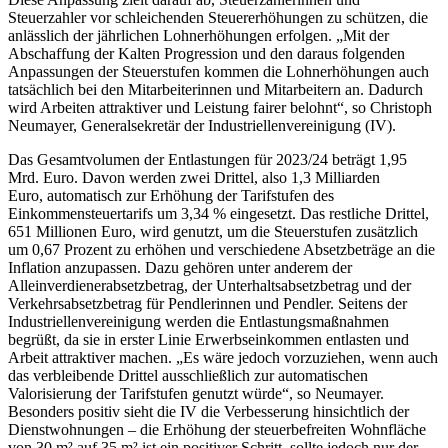
Steuerzahler vor schleichenden Steuererhöhungen zu schützen, die
anlässlich der jährlichen Lohnerhöhungen erfolgen. „Mit der
Abschaffung der Kalten Progression und den daraus folgenden
Anpassungen der Steuerstufen kommen die Lohnerhöhungen auch
tatsächlich bei den Mitarbeiterinnen und Mitarbeitern an. Dadurch
wird Arbeiten attraktiver und Leistung fairer belohnt“, so Christoph
Neumayer, Generalsekretär der Industriellenvereinigung (IV).
Das Gesamtvolumen der Entlastungen für 2023/24 beträgt 1,95
Mrd. Euro. Davon werden zwei Drittel, also 1,3 Milliarden
Euro, automatisch zur Erhöhung der Tarifstufen des
Einkommensteuertarifs um 3,34 % eingesetzt. Das restliche Drittel,
651 Millionen Euro, wird genutzt, um die Steuerstufen zusätzlich
um 0,67 Prozent zu erhöhen und verschiedene Absetzbeträge an die
Inflation anzupassen. Dazu gehören unter anderem der
Alleinverdienerabsetzbetrag, der Unterhaltsabsetzbetrag und der
Verkehrsabsetzbetrag für Pendlerinnen und Pendler. Seitens der
Industriellenvereinigung werden die Entlastungsmaßnahmen
begrüßt, da sie in erster Linie Erwerbseinkommen entlasten und
Arbeit attraktiver machen. „Es wäre jedoch vorzuziehen, wenn auch
das verbleibende Drittel ausschließlich zur automatischen
Valorisierung der Tarifstufen genutzt würde“, so Neumayer.
Besonders positiv sieht die IV die Verbesserung hinsichtlich der
Dienstwohnungen – die Erhöhung der steuerbefreiten Wohnfläche
von 30 m² auf 35 m² ist ein positiver Schritt, sollte jedoch nur der