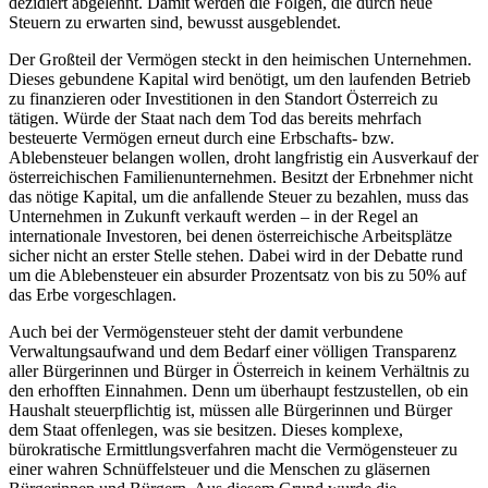
dezidiert abgelehnt. Damit werden die Folgen, die durch neue
Steuern zu erwarten sind, bewusst ausgeblendet.
Der Großteil der Vermögen steckt in den heimischen Unternehmen.
Dieses gebundene Kapital wird benötigt, um den laufenden Betrieb
zu finanzieren oder Investitionen in den Standort Österreich zu
tätigen. Würde der Staat nach dem Tod das bereits mehrfach
besteuerte Vermögen erneut durch eine Erbschafts- bzw.
Ablebensteuer belangen wollen, droht langfristig ein Ausverkauf der
österreichischen Familienunternehmen. Besitzt der Erbnehmer nicht
das nötige Kapital, um die anfallende Steuer zu bezahlen, muss das
Unternehmen in Zukunft verkauft werden – in der Regel an
internationale Investoren, bei denen österreichische Arbeitsplätze
sicher nicht an erster Stelle stehen. Dabei wird in der Debatte rund
um die Ablebensteuer ein absurder Prozentsatz von bis zu 50% auf
das Erbe vorgeschlagen.
Auch bei der Vermögensteuer steht der damit verbundene
Verwaltungsaufwand und dem Bedarf einer völligen Transparenz
aller Bürgerinnen und Bürger in Österreich in keinem Verhältnis zu
den erhofften Einnahmen. Denn um überhaupt festzustellen, ob ein
Haushalt steuerpflichtig ist, müssen alle Bürgerinnen und Bürger
dem Staat offenlegen, was sie besitzen. Dieses komplexe,
bürokratische Ermittlungsverfahren macht die Vermögensteuer zu
einer wahren Schnüffelsteuer und die Menschen zu gläsernen