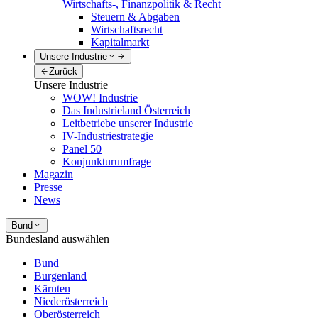
Wirtschafts-, Finanzpolitik & Recht
Steuern & Abgaben
Wirtschaftsrecht
Kapitalmarkt
Unsere Industrie
Zurück
Unsere Industrie
WOW! Industrie
Das Industrieland Österreich
Leitbetriebe unserer Industrie
IV-Industriestrategie
Panel 50
Konjunkturumfrage
Magazin
Presse
News
Bund
Bundesland auswählen
Bund
Burgenland
Kärnten
Niederösterreich
Oberösterreich