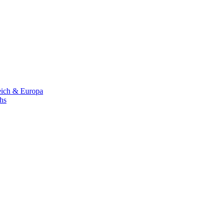
eich & Europa
chs