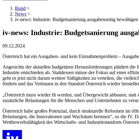
Bund
News
iv-news: Industrie: Budgetsanierung ausgabenseitig bewältigen 
iv-news: Industrie: Budgetsanierung ausgab
09.12.2024
Österreich hat ein Ausgaben- und kein Einnahmenproblem – Ausgabenk
Angesichts der aktuellen budgetären Herausforderungen plädiert die I
Industrie entschieden ab. Stattdessen müsse der Fokus auf einer effi
geht es jetzt nicht darum weitere Süßigkeiten zu verteilen, die vielle
fördern und das Vertrauen in den Standort Österreich wieder herstellen
„Österreich muss wieder fit werden, und Übergewicht abbauen, statt wei
zusätzliche Belastungen für die Menschen und Unternehmen zu verur
Österreich habe großes Potenzial, durch strukturelle Reformen im ö
Belastungen, die Innovationen und Wachstum bremsen“, so die IV. Dabe
Wettbewerbsfähigkeit des Wirtschafts- und Industriestandorts Österreic