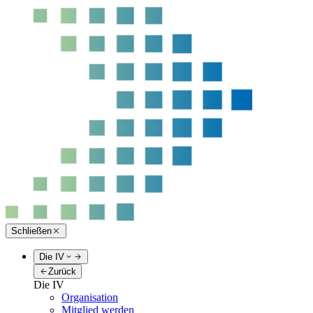
Schließen
Die IV
Zurück
Die IV
Organisation
Mitglied werden