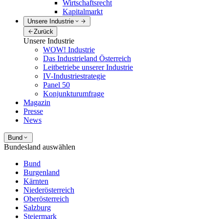
Wirtschaftsrecht
Kapitalmarkt
Unsere Industrie
Zurück
Unsere Industrie
WOW! Industrie
Das Industrieland Österreich
Leitbetriebe unserer Industrie
IV-Industriestrategie
Panel 50
Konjunkturumfrage
Magazin
Presse
News
Bund
Bundesland auswählen
Bund
Burgenland
Kärnten
Niederösterreich
Oberösterreich
Salzburg
Steiermark