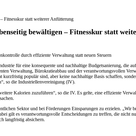
– Fitnesskur statt weiterer Anfütterung
enseitig bewältigen – Fitnesskur statt weit
ontrolle durch effiziente Verwaltung statt neuen Steuern
ndustrie für eine konsequente und nachhaltige Budgetsanierung, die auf
zienten Verwaltung, Bürokratieabbau und der verantwortungsvollen Verw
icht kurzfristig populär sind, aber keine nachhaltige Basis schaffen, s
“, so die Industriellenvereinigung (IV).
tere Kalorien zuzuführen“, so die IV. Es gelte, eine effiziente Verwalt
sachen.
ffentlichen Sektor und bei Förderungen Einsparungen zu erzielen. „Wir
i gilt es verantwortungsvolle Entscheidungen zu treffen, die nicht nur
h langfristig absichern.