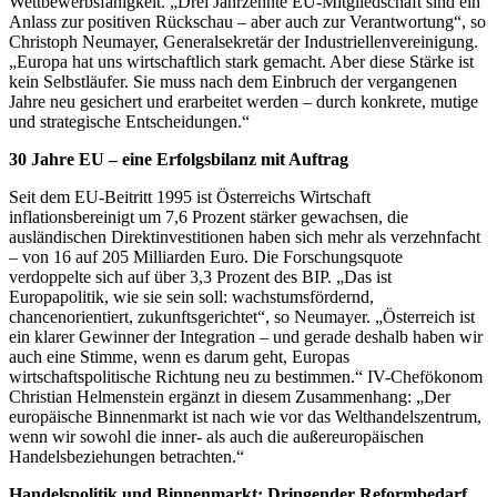
Wettbewerbsfähigkeit. „Drei Jahrzehnte EU-Mitgliedschaft sind ein
Anlass zur positiven Rückschau – aber auch zur Verantwortung“, so
Christoph Neumayer, Generalsekretär der Industriellenvereinigung.
„Europa hat uns wirtschaftlich stark gemacht. Aber diese Stärke ist
kein Selbstläufer. Sie muss nach dem Einbruch der vergangenen
Jahre neu gesichert und erarbeitet werden – durch konkrete, mutige
und strategische Entscheidungen.“
30 Jahre EU – eine Erfolgsbilanz mit Auftrag
Seit dem EU-Beitritt 1995 ist Österreichs Wirtschaft
inflationsbereinigt um 7,6 Prozent stärker gewachsen, die
ausländischen Direktinvestitionen haben sich mehr als verzehnfacht
– von 16 auf 205 Milliarden Euro. Die Forschungsquote
verdoppelte sich auf über 3,3 Prozent des BIP. „Das ist
Europapolitik, wie sie sein soll: wachstumsfördernd,
chancenorientiert, zukunftsgerichtet“, so Neumayer. „Österreich ist
ein klarer Gewinner der Integration – und gerade deshalb haben wir
auch eine Stimme, wenn es darum geht, Europas
wirtschaftspolitische Richtung neu zu bestimmen.“ IV-Chefökonom
Christian Helmenstein ergänzt in diesem Zusammenhang: „Der
europäische Binnenmarkt ist nach wie vor das Welthandelszentrum,
wenn wir sowohl die inner- als auch die außereuropäischen
Handelsbeziehungen betrachten.“
Handelspolitik und Binnenmarkt: Dringender Reformbedarf