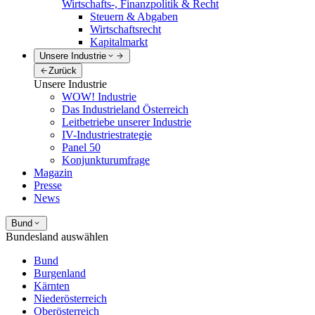
Wirtschafts-, Finanzpolitik & Recht
Steuern & Abgaben
Wirtschaftsrecht
Kapitalmarkt
Unsere Industrie
Zurück
Unsere Industrie
WOW! Industrie
Das Industrieland Österreich
Leitbetriebe unserer Industrie
IV-Industriestrategie
Panel 50
Konjunkturumfrage
Magazin
Presse
News
Bund
Bundesland auswählen
Bund
Burgenland
Kärnten
Niederösterreich
Oberösterreich