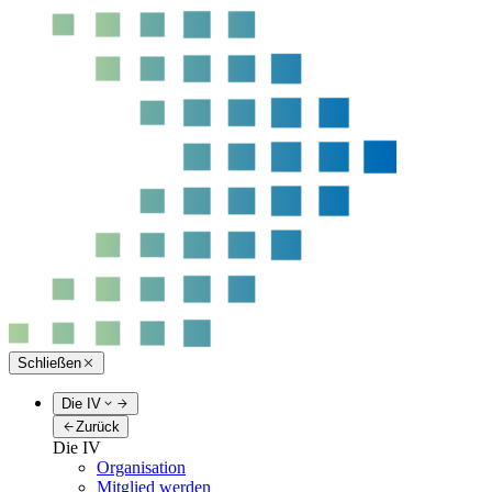
Schließen
Die IV
Zurück
Die IV
Organisation
Mitglied werden