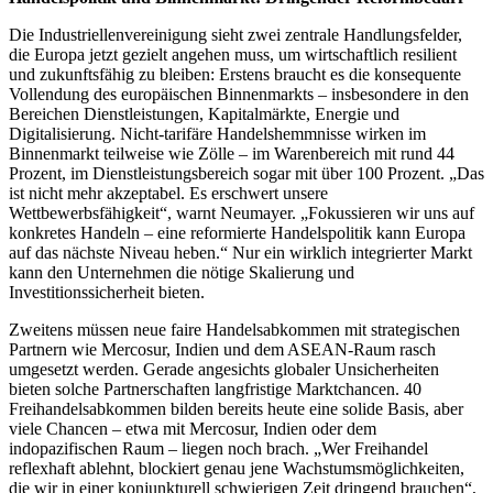
Die Industriellenvereinigung sieht zwei zentrale Handlungsfelder,
die Europa jetzt gezielt angehen muss, um wirtschaftlich resilient
und zukunftsfähig zu bleiben: Erstens braucht es die konsequente
Vollendung des europäischen Binnenmarkts – insbesondere in den
Bereichen Dienstleistungen, Kapitalmärkte, Energie und
Digitalisierung. Nicht-tarifäre Handelshemmnisse wirken im
Binnenmarkt teilweise wie Zölle – im Warenbereich mit rund 44
Prozent, im Dienstleistungsbereich sogar mit über 100 Prozent. „Das
ist nicht mehr akzeptabel. Es erschwert unsere
Wettbewerbsfähigkeit“, warnt Neumayer. „Fokussieren wir uns auf
konkretes Handeln – eine reformierte Handelspolitik kann Europa
auf das nächste Niveau heben.“ Nur ein wirklich integrierter Markt
kann den Unternehmen die nötige Skalierung und
Investitionssicherheit bieten.
Zweitens müssen neue faire Handelsabkommen mit strategischen
Partnern wie Mercosur, Indien und dem ASEAN-Raum rasch
umgesetzt werden. Gerade angesichts globaler Unsicherheiten
bieten solche Partnerschaften langfristige Marktchancen. 40
Freihandelsabkommen bilden bereits heute eine solide Basis, aber
viele Chancen – etwa mit Mercosur, Indien oder dem
indopazifischen Raum – liegen noch brach. „Wer Freihandel
reflexhaft ablehnt, blockiert genau jene Wachstumsmöglichkeiten,
die wir in einer konjunkturell schwierigen Zeit dringend brauchen“,