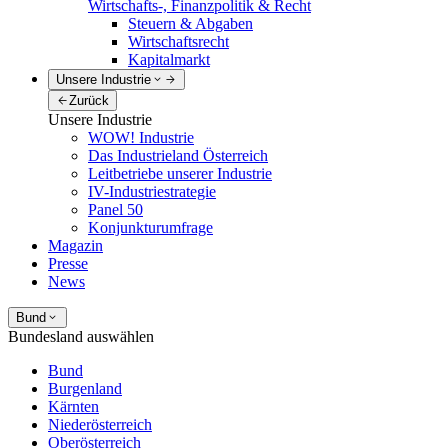
Wirtschafts-, Finanzpolitik & Recht
Steuern & Abgaben
Wirtschaftsrecht
Kapitalmarkt
Unsere Industrie
Zurück
Unsere Industrie
WOW! Industrie
Das Industrieland Österreich
Leitbetriebe unserer Industrie
IV-Industriestrategie
Panel 50
Konjunkturumfrage
Magazin
Presse
News
Bund
Bundesland auswählen
Bund
Burgenland
Kärnten
Niederösterreich
Oberösterreich